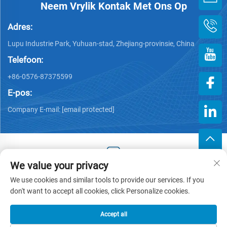
Neem Vrylik Kontak Met Ons Op
Adres:
Lupu Industrie Park, Yuhuan-stad, Zhejiang-provinsie, China
Telefoon:
+86-0576-87375599
E-pos:
Company E-mail:
[email protected]
We value your privacy
Kopiereg © 2025 deur Zhejiang Hengjiang Plastic Co., Ltd. -
We use cookies and similar tools to provide our services. If you
Privatheidbeleid
don't want to accept all cookies, click Personalize cookies.
Accept all