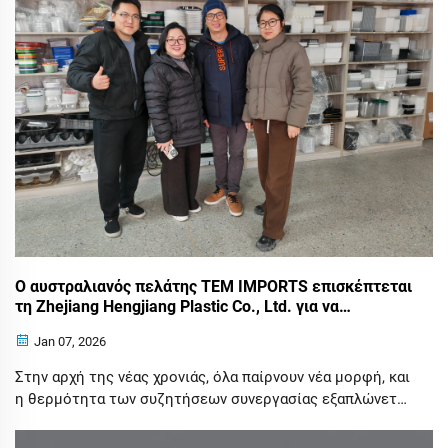
διεξήγαγαν εις βάθος συζητήσεις σχετικά με το...
Ο αυστραλιανός πελάτης TEM IMPORTS επισκέπτεται
τη Zhejiang Hengjiang Plastic Co., Ltd. για να
εξερευνήσει νέες ευκαιρίες συνεργασίας στον κλάδο
Jan 07, 2026
των πλαστικών
Στην αρχή της νέας χρονιάς, όλα παίρνουν νέα μορφή, και
η θερμότητα των συζητήσεων συνεργασίας εξαπλώνεται
ήδη. Στις 2 Ιανουαρίου, μια αντιπροσωπεία από την TEM
IMPORTS, έναν αυστραλιανό εισαγωγέα χονδρικής,