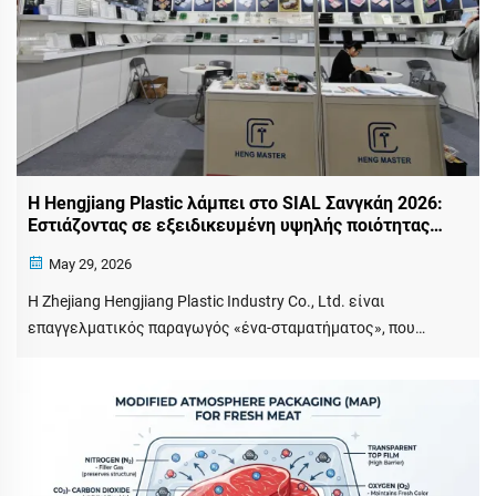
Η Hengjiang Plastic λάμπει στο SIAL Σανγκάη 2026:
Εστιάζοντας σε εξειδικευμένη υψηλής ποιότητας
συσκευασία τροφίμων
May 29, 2026
Η Zhejiang Hengjiang Plastic Industry Co., Ltd. είναι
επαγγελματικός παραγωγός «ένα-σταματήματος», που
συνδυάζει έρευνα και ανάπτυξη, παραγωγή και πωλήσεις
πλαστικών συσκευασιών για τρόφιμα. Με ετήσια εμπειρία
στην ανάπτυξη λύσεων συσκευασίας για φρέσκα τρόφιμα,
αρτοποιία και προετοιμασμένα γεύματα, διαθέτουμε...