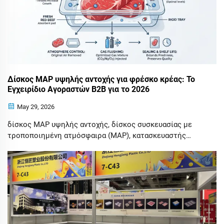
Δίσκος MAP υψηλής αντοχής για φρέσκο κρέας: Το
Εγχειρίδιο Αγοραστών B2B για το 2026
May 29, 2026
δίσκος MAP υψηλής αντοχής, δίσκος συσκευασίας με
τροποποιημένη ατμόσφαιρα (MAP), κατασκευαστής
δίσκων MAP με EVOH, δίσκος MAP CPET, δίσκος
συσκευασίας φρέσκου κρέατος, προμηθευτής δίσκων για
συσκευασία με ροή αερίου