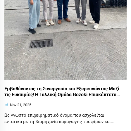
Εμβαθύνοντας τη Συνεργασία και Εξερευνώντας Μαζί
τις Ευκαιρίες! Η Γαλλική Ομάδα Gozoki Επισκέπτεται
την Εταιρεία μας για να Συζητήσει τη Συνεργατική
Nov 21, 2025
Ανάπτυξη στον Τομέα της Συσκευασίας Τροφίμων
Ως γνωστό επιχειρηματικό όνομα που ασχολείται
εντατικά με τη βιομηχανία παραγωγής τροφίμων και
υπηρεσιών εστίασης, με πολυκάθετη γραμμή προϊόντων