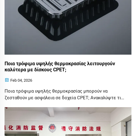
Ποια τρόφιμα υψηλής θερμοκρασίας λειτουργούν
καλύτερα με δίσκους CPET;
Feb 04, 2026
Ποια τρόφιμα υψηλής θερμοκρασίας μπορούν να
ζεσταθούν με ασφάλεια σε δοχεία CPET; Ανακαλύψτε τις
καλύτερες επιλογές — τούρτες, κρέατα και έτοιμα προς
κατανάλωση γεύματα — καθώς και τους λόγους για τους
οποίους τα δοχεία CPET της Hengjiang, πιστοποιημένα
σύμφωνα με τις προδιαγραφές GMP, προσφέρουν
ασφάλεια, αντοχή και άριστη απόδοση στο φούρνο