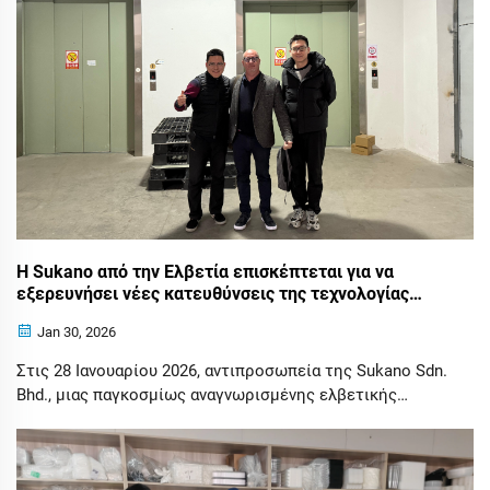
μικροκυμάτων. Μάθετε περισσότερα.
Η Sukano από την Ελβετία επισκέπτεται για να
εξερευνήσει νέες κατευθύνσεις της τεχνολογίας
CPET, ενισχύοντας την υψηλής ποιότητας ανάπτυξη
Jan 30, 2026
της πλαστικής βιομηχανίας
Στις 28 Ιανουαρίου 2026, αντιπροσωπεία της Sukano Sdn.
Bhd., μιας παγκοσμίως αναγνωρισμένης ελβετικής
εταιρείας ειδικευμένης σε πρόσθετα, μαστερμπατς και
σύνθετους παράγοντες, επισκέφθηκε την εταιρεία μας
για επιθεώρηση και ανταλλαγή απόψεων. Οι δύο πλευρές