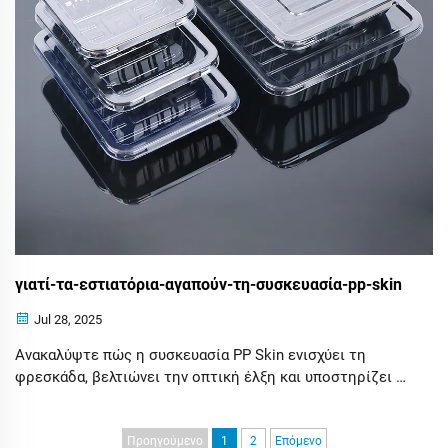
γιατί-τα-εστιατόρια-αγαπούν-τη-συσκευασία-pp-skin
Jul 28, 2025
Ανακαλύψτε πώς η συσκευασία PP Skin ενισχύει τη
φρεσκάδα, βελτιώνει την οπτική έλξη και υποστηρίζει τη
βιωσιμότητα για παραγγελίες και διανομή. Δείτε γιατί τα
εστιατόρια προτιμούν αυτήν την καινοτόμο λύση.
Μάθετε περισσότερα.
Προηγούμενο
1
2
Επόμενο