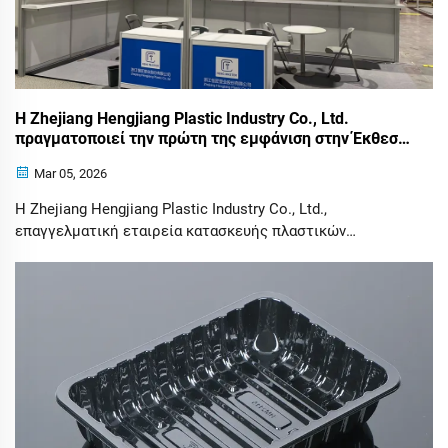
Η Zhejiang Hengjiang Plastic Industry Co., Ltd.
πραγματοποιεί την πρώτη της εμφάνιση στην Έκθεση
Shanghai Huashi 2026: Παρουσιάζοντας υψηλής
Mar 05, 2026
ποιότητας λύσεις συσκευασίας τροφίμων
Η Zhejiang Hengjiang Plastic Industry Co., Ltd.,
επαγγελματική εταιρεία κατασκευής πλαστικών
συσκευασιών με εξειδίκευση σε δίσκους για φρέσκα
τρόφιμα, συμμετείχε επιτυχώς στην Έκθεση Shanghai
MoreFood Expo 2026, η οποία πραγματοποιήθηκε στο
Εθνικό Κέντρο Εκθέσεων και Συνεδρίων (Σανγκάη) f...