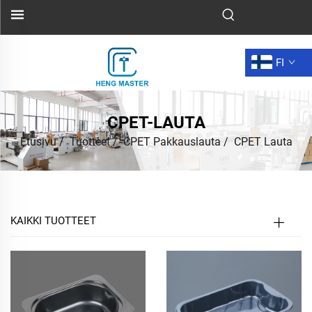
FI
CPET-LAUTA
Etusivu
/
Tuotteet
/
CPET Pakkauslauta
/
CPET Lauta
KAIKKI TUOTTEET