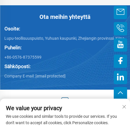
Ota meihin yhteyttä
Osoite:
Lupu-teollisuuspuisto, Yuhuan kaupunki, Zhejiangin provinssi, Kiina
Puhelin:
+86-0576-87375599
Sähköposti:
Company E-mail:
[email protected]
We value your privacy
Copyright © 2025 Zhejiang Hengjiang Plastic Co., Ltd. -
We use cookies and similar tools to provide our services. If you
Tietosuojakäytäntö
don't want to accept all cookies, click Personalize cookies.