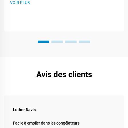
VOIR PLUS
faire - vous aide à élaborer un plan d'emballage plus
intelligent. Ce billet vous guide...
Avis des clients
Luther Davis
Facile à empiler dans les congélateurs