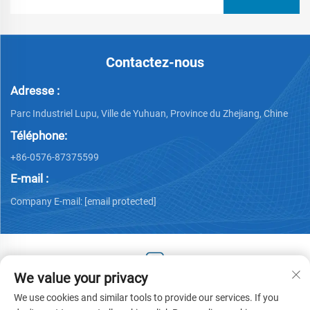
Contactez-nous
Adresse :
Parc Industriel Lupu, Ville de Yuhuan, Province du Zhejiang, Chine
Téléphone:
+86-0576-87375599
E-mail :
Company E-mail:
[email protected]
We value your privacy
Droits d'auteur © 2025 par Zhejiang Hengjiang Plastic Co., Ltd.
We use cookies and similar tools to provide our services. If you