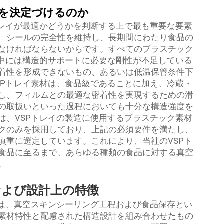
イを決定づけるのか
トレイが最適かどうかを判断する上で最も重要な要素
、シールの完全性を維持し、長期間にわたり食品の
なければならないからです。すべてのプラスチック
、中には構造的サポートに必要な剛性が不足している
着性を形成できないもの、あるいは低温保管条件下
SPトレイ素材は、食品級であることに加え、冷蔵・
し、フィルムとの最適な密着性を実現するための滑
の取扱いといった過程においても十分な構造強度を
は、VSPトレイの製造に使用するプラスチック素材
クのみを採用しており、上記の必須要件を満たし、
慎重に選定しています。これにより、当社のVSPト
食品に至るまで、あらゆる種類の食品に対する真空
。
および設計上の特徴
イは、真空スキンシーリング工程および食品保存とい
素材特性と配慮された構造設計を組み合わせたもの