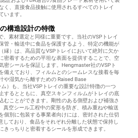
なく、直接食品接触に使用されるすべてのトレイ
ています。
の構造設計の特徴
で、素材選定と同様に重要です。当社のVSPトレイ
保管・輸送中に食品を保護するよう、特定の機能が
（縁）は、高品質なVSPトレイにおいて絶対に欠か
に密着するための平坦な表面を提供することで、空
シールを保証します。Hengmaster社のVSPト
を備えており、フィルムとのシームレスな接着を毎
気から離すための Raised Base
ォーム）も、当社VSPトレイの重要な設計特徴の一つ
止するとともに、真空スキンフィルムがトレイの底
込むことができます。剛性のある側壁および補強さ
し、真空シール工程中の変形を防ぎ、積み重ねや輸送
を個別に包装する事業者向けには、密封された仕切
用意しており、食品をそれぞれ分離した状態で保持し
にきっちりと密着するシールを形成できます。