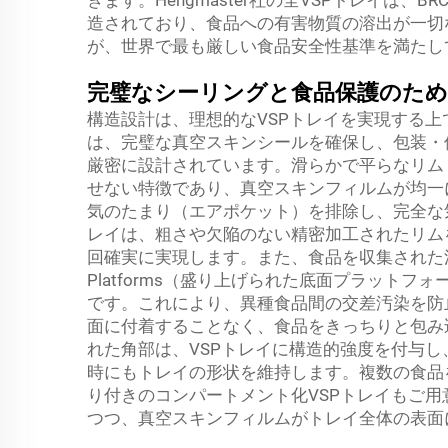
造されており、食品への有害物質の溶出が一切
が、世界で最も厳しい食品安全性基準を満たし
完璧なシーリングと食品保護のため
構造設計は、理想的なVSPトレイを実現する上
は、完璧な真空スキンシールを確保し、包装・
厳密に設計されています。滑らかで平らなリム
せない特徴であり、真空スキンフィルムが均一
気のたまり（エアポケット）を排除し、完全な気密
レイは、粗さや欠陥のない精密加工されたリム
回確実に実現します。また、食品を収集された汁や湿
Platforms（盛り上げられた底面プラットフ
です。これにより、異種食品間の交差汚染を防
面に付着することなく、食品をきっちりと包み
れた角部は、VSPトレイに構造的強度を付与
時にもトレイの形状を維持します。複数の食品
り付きのコンパートメント化VSPトレイもご
つつ、真空スキンフィルムがトレイ全体の表面