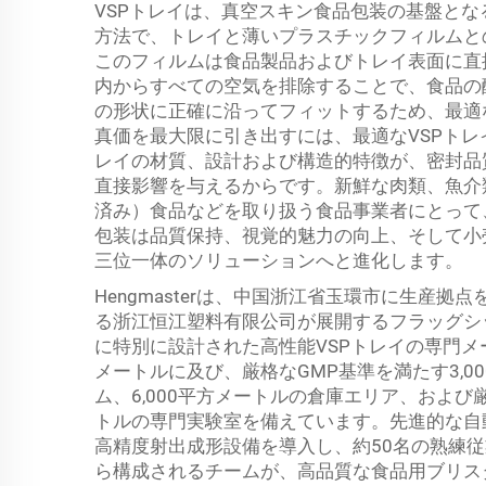
VSPトレイは、真空スキン食品包装の基盤と
方法で、トレイと薄いプラスチックフィルムと
このフィルムは食品製品およびトレイ表面に直
内からすべての空気を排除することで、食品の
の形状に正確に沿ってフィットするため、最適
真価を最大限に引き出すには、最適なVSPト
レイの材質、設計および構造的特徴が、密封品
直接影響を与えるからです。新鮮な肉類、魚介
済み）食品などを取り扱う食品事業者にとって
包装は品質保持、視覚的魅力の向上、そして小
三位一体のソリューションへと進化します。
Hengmasterは、中国浙江省玉環市に生産
る浙江恒江塑料有限公司が展開するフラッグシ
に特別に設計された高性能VSPトレイの専門メー
メートルに及び、厳格なGMP基準を満たす3,0
ム、6,000平方メートルの倉庫エリア、および
トルの専門実験室を備えています。先進的な自動
高精度射出成形設備を導入し、約50名の熟練従
ら構成されるチームが、高品質な食品用ブリス