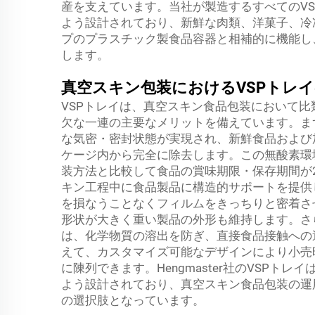
産を支えています。当社が製造するすべてのV
よう設計されており、新鮮な肉類、洋菓子、冷
プのプラスチック製食品容器と相補的に機能し
します。
真空スキン包装におけるVSPトレ
VSPトレイは、真空スキン食品包装において
欠な一連の主要なメリットを備えています。ま
な気密・密封状態が実現され、新鮮食品および
ケージ内から完全に除去します。この無酸素環
装方法と比較して食品の賞味期限・保存期間が2
キン工程中に食品製品に構造的サポートを提供
を損なうことなくフィルムをきっちりと密着さ
形状が大きく重い製品の外形も維持します。さ
は、化学物質の溶出を防ぎ、直接食品接触への
えて、カスタマイズ可能なデザインにより小売
に陳列できます。Hengmaster社のVSP
よう設計されており、真空スキン食品包装の運
の選択肢となっています。