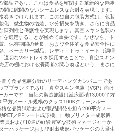
なる部品であり、これは食品を密閉する革新的な包装
の間に隙間のないシームレスな密封を実現します。
接巻きつけられます。この独自の包装方式は、包装
酸化、微生物の増殖、水分損失を防ぎ、さらに食品
な陳列性と保護性を実現します。真空スキン包装の
レイを選定することが極めて重要です。なぜなら、ト
質、保存期間の延長、および全体的な食品安全性に
類、ベーカリー製品、レディ・トゥ・イート（調理
、適切なVSPトレイを採用することで、真空スキン
売店の棚における消費者の関心喚起という、まさに
拠点を置く食品包装分野のリーディングカンパニーであ
ップブランドであり、真空スキン包装（VSP）向け
カーです。当社の製造施設は延床面積13,000平方
00平方メートル規模のクラス100Kクリーンルー
厳格な品質試験および製品開発を担う200平方メー
PET／PPシート成形機、自動ブリスター成形機、
業員および10名の経験豊富な技術マネージャーか
ターパッケージおよび射出成形パッケージの大量生