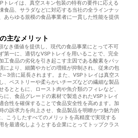
SPトレイは、真空スキン包装の特有の要件に応える
凍食品、サラダなどに対応する当社の全ラインナッ
、あらゆる規模の食品事業者に一貫した性能を提供
イの主なメリット
比類なき価値を提供し、現代の食品事業にとって不可
ず第一に、適切なVSPトレイを用いることで、完全
加工食品の劣化を引き起こす主因である酸素をパッ
境により、細菌やカビの増殖が抑制され、従来の包
～3倍に延長されます。また、VSPトレイは真空ス
し、ペストリーや柔らかいチーズなどの繊細な製品
せるとともに、ロースト肉や魚介類のフィレなど、
らに、食品グレードの素材で製造されたVSPトレイ
適合性を確保することで食品安全性を高めます。加
時の訴求力を向上させ、食品製品を明瞭かつ魅力的
トレイは、こうしたすべてのメリットを高精度で実現する
用を最適化しようとする企業にとってトップクラス