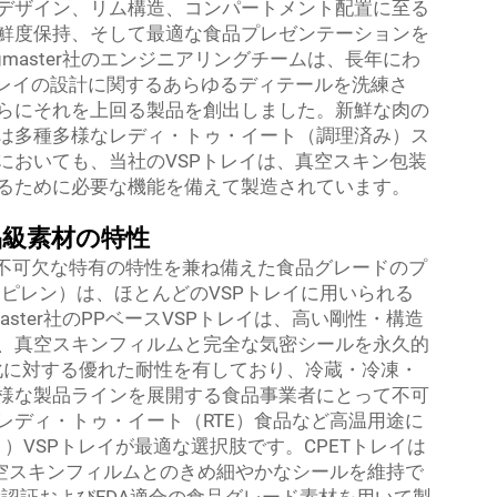
デザイン、リム構造、コンパートメント配置に至る
鮮度保持、そして最適な食品プレゼンテーションを
master社のエンジニアリングチームは、長年にわ
トレイの設計に関するあらゆるディテールを洗練さ
らにそれを上回る製品を創出しました。新鮮な肉の
は多種多様なレディ・トゥ・イート（調理済み）ス
においても、当社のVSPトレイは、真空スキン包装
るために必要な機能を備えて製造されています。
級素材の特性
に不可欠な特有の特性を兼ね備えた食品グレードのプ
ピレン）は、ほとんどのVSPトレイに用いられる
ster社のPPベースVSPトレイは、高い剛性・構造
、真空スキンフィルムと完全な気密シールを永久的
変化に対する優れた耐性を有しており、冷蔵・冷凍・
様な製品ラインを展開する食品事業者にとって不可
レディ・トゥ・イート（RTE）食品など高温用途に
）VSPトレイが最適な選択肢です。CPETトレイは
真空スキンフィルムとのきめ細やかなシールを維持で
BRC認証およびFDA適合の食品グレード素材を用いて製