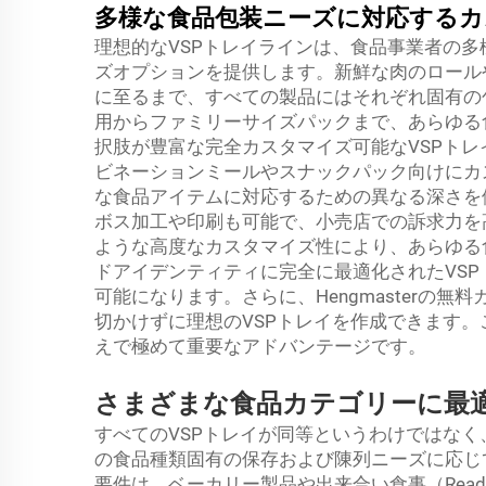
多様な食品包装ニーズに対応する
理想的なVSPトレイラインは、食品事業者の
ズオプションを提供します。新鮮な肉のロール
に至るまで、すべての製品にはそれぞれ固有の包装
用からファミリーサイズパックまで、あらゆる
択肢が豊富な完全カスタマイズ可能なVSPトレ
ビネーションミールやスナックパック向けにカ
な食品アイテムに対応するための異なる深さを
ボス加工や印刷も可能で、小売店での訴求力を
ような高度なカスタマイズ性により、あらゆる
ドアイデンティティに完全に最適化されたVS
可能になります。さらに、Hengmasterの
切かけずに理想のVSPトレイを作成できます
えで極めて重要なアドバンテージです。
さまざまな食品カテゴリーに最適
すべてのVSPトレイが同等というわけではなく
の食品種類固有の保存および陳列ニーズに応じ
要件は、ベーカリー製品や出来合い食事（Ready-t