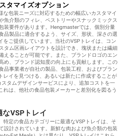
カスタマイズオプション
多様な包装ニーズに対応するための幅広いカスタマイ
や魚介類のフィレ、ペストリーやスナックミックス
要件があります。Hengmasterでは、個別分量
食品製品に適合するよう、サイズ、形状、深さの選
イをご提供しています。当社のVSPトレイは、コン
スタム区画レイアウトを設計でき、塊状または繊細
備えることが可能です。また、ブランドロゴのエン
高め、ブランド認知度の向上にも貢献します。この
食品事業者が自社の製品、包装工程、およびブラン
Pトレイを見つける、あるいは新たに作成することが
無料カスタムデザインサービスにより、追加コストを一
。これは、他社の食品包装メーカーと差別化を図るう
なVSPトレイ
、特定の食品カテゴリーに最適なVSPトレイは、そ
て設計されています。新鮮な肉および魚介類の包装
o-Eat Meals）とは異なり、VSPトレイはこれら