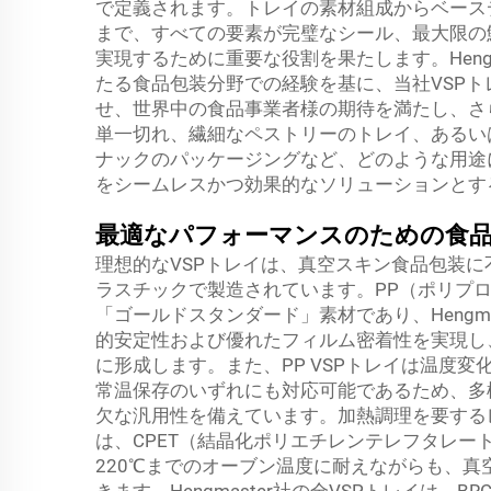
で定義されます。トレイの素材組成からベース
まで、すべての要素が完璧なシール、最大限の
実現するために重要な役割を果たします。Heng
たる食品包装分野での経験を基に、当社VSP
せ、世界中の食品事業者様の期待を満たし、さ
単一切れ、繊細なペストリーのトレイ、あるい
ナックのパッケージングなど、どのような用途
をシームレスかつ効果的なソリューションとす
最適なパフォーマンスのための食品
理想的なVSPトレイは、真空スキン食品包装
ラスチックで製造されています。PP（ポリプロ
「ゴールドスタンダード」素材であり、Hengma
的安定性および優れたフィルム密着性を実現し
に形成します。また、PP VSPトレイは温度
常温保存のいずれにも対応可能であるため、多
欠な汎用性を備えています。加熱調理を要する
は、CPET（結晶化ポリエチレンテレフタレート
220℃までのオーブン温度に耐えながらも、
きます。Hengmaster社の全VSPトレイは、