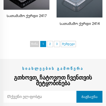
Სათამაშო ქურდი 2417
Სათამაშო ქურდი 2414
Წინა
1
2
3
Შემდეგი
ᲡᲘᲐᲮᲚᲔᲔᲑᲘᲡ ᲒᲐᲛᲝᲬᲔᲠᲐ
ᲒᲗᲮᲝᲕᲗ, ᲩᲐᲢᲝᲕᲝᲗ ᲩᲕᲔᲜᲗᲕᲘᲡ
ᲨᲔᲢᲧᲝᲑᲘᲜᲔᲑᲐ