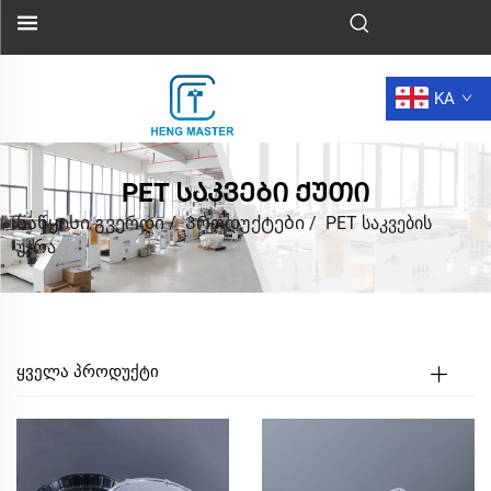
KA
PET ᲡᲐᲙᲕᲔᲑᲘ ᲥᲣᲗᲘ
Საწყისი გვერდი
/
Პროდუქტები
/
PET საკვების
უჯრა
ᲧᲕᲔᲚᲐ ᲞᲠᲝᲓᲣᲥᲢᲘ