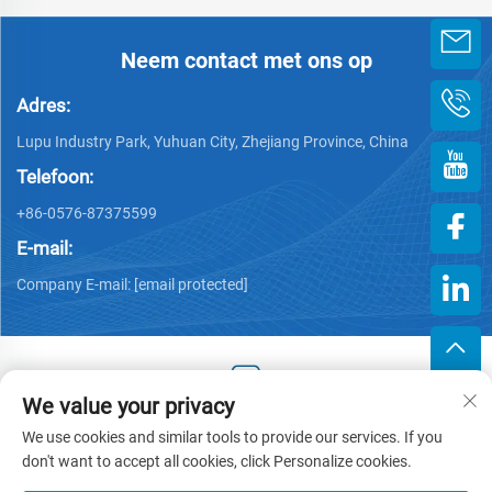
Neem contact met ons op
Adres:
Lupu Industry Park, Yuhuan City, Zhejiang Province, China
Telefoon:
+86-0576-87375599
E-mail:
Company E-mail:
[email protected]
We value your privacy
Copyright © 2025 by Zhejiang Hengjiang Plastic Co., Ltd. -
We use cookies and similar tools to provide our services. If you
Privacybeleid
don't want to accept all cookies, click Personalize cookies.