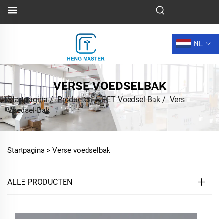
NL
VERSE VOEDSELBAK
Startpagina
/
Producten
/
PET Voedsel Bak
/
Vers
Voedsel Bak
Startpagina >
Verse voedselbak
ALLE PRODUCTEN