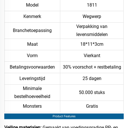
Model
1811
Kenmerk
Wegwerp
Verpakking van
Branchetoepassing
levensmiddelen
Maat
18*11*3cm
Vorm
Vierkant
Betalingsvoorwaarden
30% voorschot + restbetaling
Leveringstijd
25 dagen
Minimale
50.000 stuks
bestelhoeveelheid
Monsters
Gratis
Veilige materialen:
Gemaakt van voedingsgradige PP- en