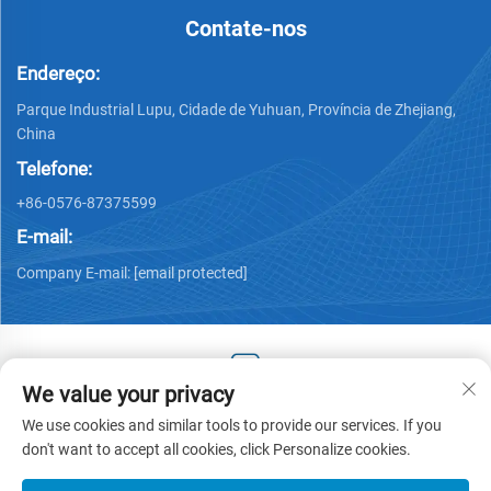
Contate-nos
Endereço:
Parque Industrial Lupu, Cidade de Yuhuan, Província de Zhejiang,
China
Telefone:
+86-0576-87375599
E-mail:
Company E-mail:
[email protected]
We value your privacy
Copyright © 2025 by Zhejiang Hengjiang Plastic Co., Ltd. -
We use cookies and similar tools to provide our services. If you
Política de privacidade
don't want to accept all cookies, click Personalize cookies.