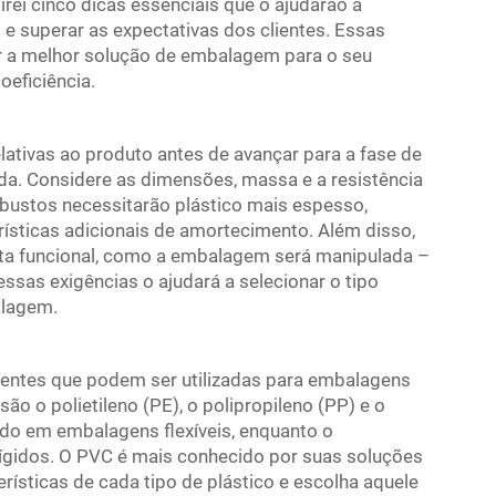
irei cinco dicas essenciais que o ajudarão a
e superar as expectativas dos clientes. Essas
ar a melhor solução de embalagem para o seu
oeficiência.
tivas ao produto antes de avançar para a fase de
da. Considere as dimensões, massa e a resistência
bustos necessitarão plástico mais espesso,
rísticas adicionais de amortecimento. Além disso,
sta funcional, como a embalagem será manipulada –
 essas exigências o ajudará a selecionar o tipo
alagem.
erentes que podem ser utilizadas para embalagens
o o polietileno (PE), o polipropileno (PP) e o
izado em embalagens flexíveis, enquanto o
 rígidos. O PVC é mais conhecido por suas soluções
rísticas de cada tipo de plástico e escolha aquele