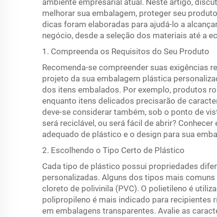
ambiente empresarial atual. Neste artigo, discut
melhorar sua embalagem, proteger seu produto 
dicas foram elaboradas para ajudá-lo a alcanç
negócio, desde a seleção dos materiais até a ec
1. Compreenda os Requisitos do Seu Produto
Recomenda-se compreender suas exigências rela
projeto da sua embalagem plástica personaliza
dos itens embalados. Por exemplo, produtos ro
enquanto itens delicados precisarão de caracte
deve-se considerar também, sob o ponto de vi
será reciclável, ou será fácil de abrir? Conhecer
adequado de plástico e o design para sua emb
2. Escolhendo o Tipo Certo de Plástico
Cada tipo de plástico possui propriedades dif
personalizadas. Alguns dos tipos mais comuns sã
cloreto de polivinila (PVC). O polietileno é util
polipropileno é mais indicado para recipientes
em embalagens transparentes. Avalie as caracte