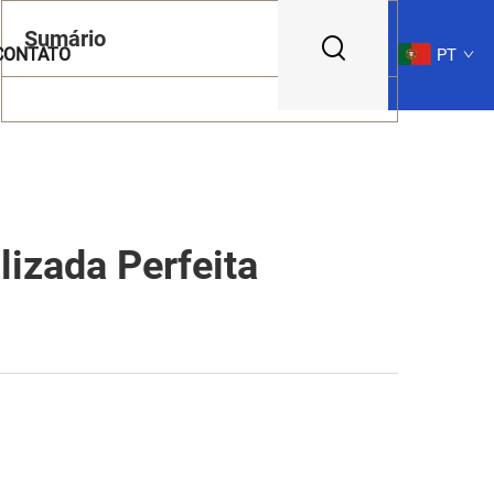
Sumário
CONTATO
PT
izada Perfeita