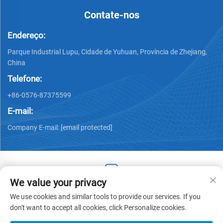
Contate-nos
Endereço:
Parque Industrial Lupu, Cidade de Yuhuan, Província de Zhejiang,
China
Telefone:
+86-0576-87375599
E-mail:
Company E-mail:
[email protected]
We value your privacy
Copyright © 2025 by Zhejiang Hengjiang Plastic Co., Ltd. -
We use cookies and similar tools to provide our services. If you
Política de privacidade
don't want to accept all cookies, click Personalize cookies.