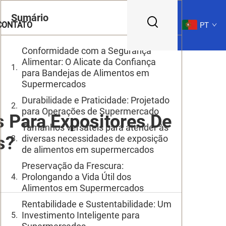
Sumário
CONTATO
PT
Conformidade com a Segurança
Alimentar: O Alicate da Confiança
para Bandejas de Alimentos em
Supermercados
Durabilidade e Praticidade: Projetado
para Operações de Supermercado
 Para Expositores De
Tamanhos versáteis para atender às
s?
diversas necessidades de exposição
de alimentos em supermercados
Preservação da Frescura:
Prolongando a Vida Útil dos
Alimentos em Supermercados
Rentabilidade e Sustentabilidade: Um
Investimento Inteligente para