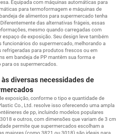
esa. Equipada com máquinas automáticas para
tomáticas para termoformagem e máquinas de
a bandeja de alimentos para supermercado tenha
Diferentemente das alternativas frágeis, essas
 deformações, mesmo quando carregadas com
r espaço de exposição. Seu design leve também
dos funcionários do supermercado, melhorando a
s refrigeradas para produtos frescos ou em
gens em bandeja de PP mantêm sua forma e
o para os supermercados.
 às diversas necessidades de
ermercados
e exposição, conforme o tipo e quantidade de
lastic Co., Ltd. resolve isso oferecendo uma ampla
ontêineres de pp, incluindo modelos populares
 3018 e outros, com dimensões que variam de 3 cm
sidade permite que supermercados escolham a
ejas maiores (como 3821 ou 3018) são ideais para