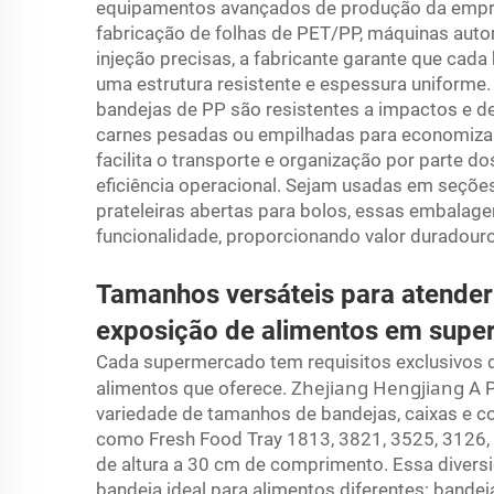
equipamentos avançados de produção da empr
fabricação de folhas de PET/PP, máquinas au
injeção precisas, a fabricante garante que cad
uma estrutura resistente e espessura uniforme. 
bandejas de PP são resistentes a impactos e
carnes pesadas ou empilhadas para economiza
facilita o transporte e organização por parte 
eficiência operacional. Sejam usadas em seçõe
prateleiras abertas para bolos, essas embala
funcionalidade, proporcionando valor duradour
Tamanhos versáteis para atender
exposição de alimentos em sup
Cada supermercado tem requisitos exclusivos d
Zhejiang Hengjiang
alimentos que oferece.
A P
variedade de tamanhos de bandejas, caixas e c
como Fresh Food Tray 1813, 3821, 3525, 3126,
de altura a 30 cm de comprimento. Essa diver
bandeja ideal para alimentos diferentes: band