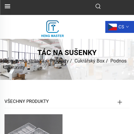
CS
TÁC NA SUŠENKY
Domovská stránka
/
Produkty
/
Cukrářský Box
/
Podnos
S Biskvity
VŠECHNY PRODUKTY