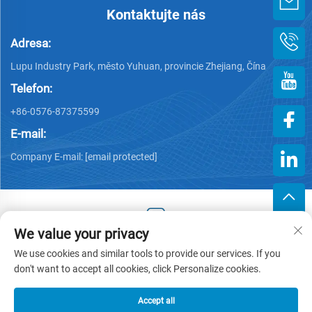
Kontaktujte nás
Adresa:
Lupu Industry Park, město Yuhuan, provincie Zhejiang, Čína
Telefon:
+86-0576-87375599
E-mail:
Company E-mail:
[email protected]
We value your privacy
Copyright © 2025 by Zhejiang Hengjiang Plastic Co., Ltd. -
We use cookies and similar tools to provide our services. If you
Zásady ochrany soukromí
don't want to accept all cookies, click Personalize cookies.
Accept all