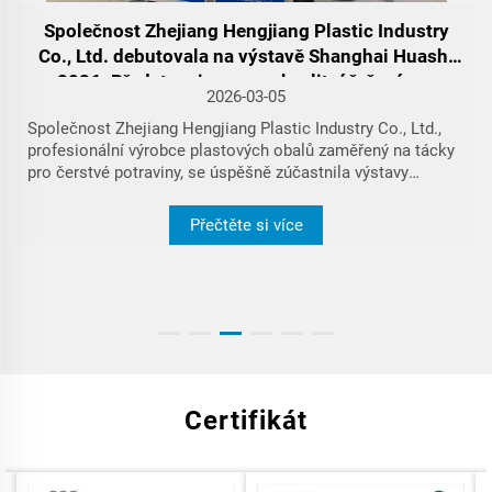
poznatků. Obě strany vedly podrobné diskuse o kor...
Přečtěte si více
m
Certifikát