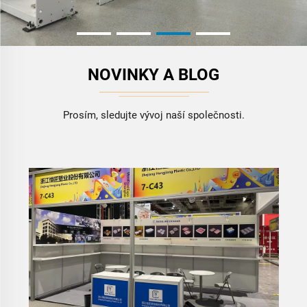
NOVINKY A BLOG
Prosím, sledujte vývoj naší společnosti.
Sukano ze Švýcarska navštíví společnost, aby
prozkoumalo nové směry technologie CPET a
podpořilo vysoce kvalitní rozvoj plastového
2026-01-30
průmyslu
Dne 28. ledna 2026 navštívila naši společnost delegace
společnosti Sukano Sdn. Bhd., světově uznávaného
odborníka na přísady, masterbatches a kompozitní činidla
se sídlem ve Švýcarsku, za účelem inspekce a výměny