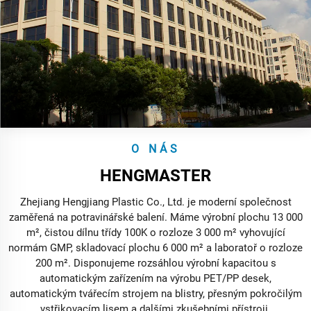
O NÁS
HENGMASTER
Zhejiang Hengjiang Plastic Co., Ltd. je moderní společnost
zaměřená na potravinářské balení. Máme výrobní plochu 13 000
m², čistou dílnu třídy 100K o rozloze 3 000 m² vyhovující
normám GMP, skladovací plochu 6 000 m² a laboratoř o rozloze
200 m². Disponujeme rozsáhlou výrobní kapacitou s
automatickým zařízením na výrobu PET/PP desek,
automatickým tvářecím strojem na blistry, přesným pokročilým
vstřikovacím lisem a dalšími zkušebními přístroji.