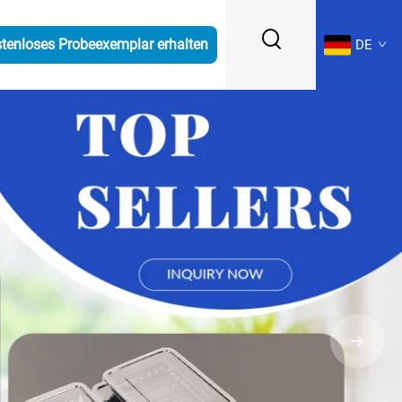
tenloses Probeexemplar erhalten
DE