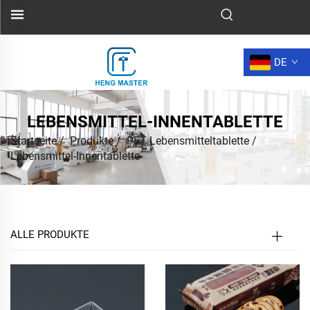
DE
LEBENSMITTEL-INNENTABLETTE
Startseite
/
Produkte
/
PET Lebensmitteltablette
/
Lebensmittel-Innentablette
ALLE PRODUKTE