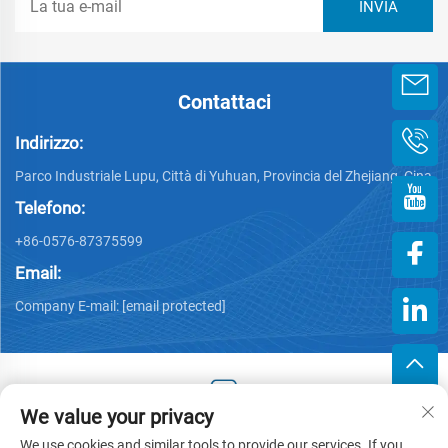
Contattaci
Indirizzo:
Parco Industriale Lupu, Città di Yuhuan, Provincia del Zhejiang, Cina
Telefono:
+86-0576-87375599
Email:
Company E-mail:
[email protected]
We value your privacy
Copyright © 2025 by Zhejiang Hengjiang Plastic Co., Ltd. -
We use cookies and similar tools to provide our services. If you