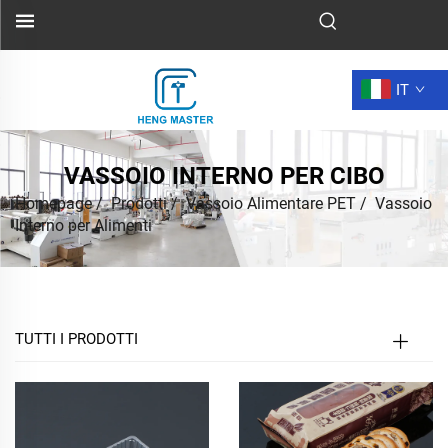
IT
VASSOIO INTERNO PER CIBO
Homepage
/
Prodotti
/
Vassoio Alimentare PET
/
Vassoio
Interno per Alimenti
TUTTI I PRODOTTI