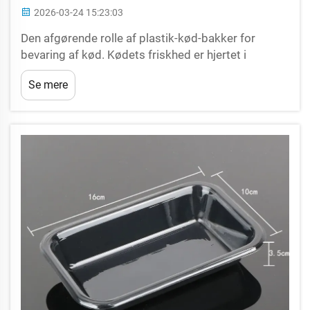
2026-03-24 15:23:03
Den afgørende rolle af plastik-kød-bakker for
bevaring af kød. Kødets friskhed er hjertet i
succesen for enhver kødforarbejdningsvirksomhed,
Se mere
detailhandler og fødevarevirksomhed. En lille
kompromittering af friskheden fører ikke kun til
spild af varer og økonomisk tab...