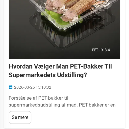
Hvordan Vælger Man PET-Bakker Til
Supermarkedets Udstilling?
2026-03-25 15:10:32
Forståelse af PET-bakker til
supermarkedsudstilling af mad. PET-bakker er en
standard i supermarkedsudstilling og emballage af
Se mere
mad og tilbyder en perfekt kombination af
gennemsigtighed, holdbarhed og