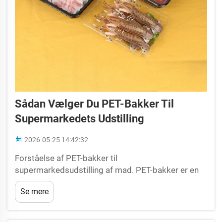
Sådan Vælger Du PET-Bakker Til
Supermarkedets Udstilling
2026-05-25 14:42:32
Forståelse af PET-bakker til
supermarkedsudstilling af mad. PET-bakker er en
standard i supermarkedsudstilling og emballage af
Se mere
mad og tilbyder en perfekt kombination af
gennemsigtighed, holdbarhed og
fødevaresikkerhed, hvilket gør dem ideelle til