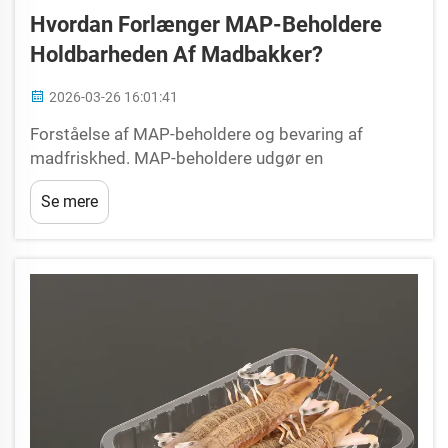
Hvordan Forlænger MAP-Beholdere
Holdbarheden Af Madbakker?
2026-03-26 16:01:41
Forståelse af MAP-beholdere og bevaring af
madfriskhed. MAP-beholdere udgør en
transformerende innovation inden for
Se mere
mademballage, der er udviklet til at omdefinere
bevaringen af frisk mad i alle stadier af
forsyningskæden og forlænge holdbarheden...