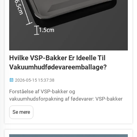
Hvilke VSP-Bakker Er Ideelle Til
Vakuumhudfødevareemballage?
2026-05-15 15:37:38
Forståelse af VSP-bakker og
vakuumhudsforpakning af fødevarer: VSP-bakker
er den grundlæggende komponent i
Se mere
vakuumhudsforpakning af fødevarer – en
revolutionær forpakningsmetode, der skaber en
tæt, sømløs forsegling mellem bakken og en tynd
plastfilm, der omgiver ...