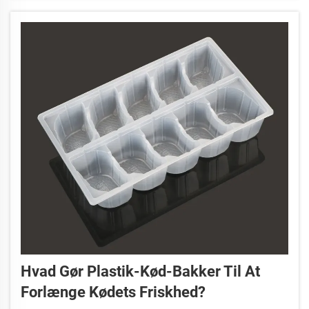
fødevaresikkerhed, hvilket gør dem ideelle til
fremvisning af et bredt udvalg...
Hvad Gør Plastik-Kød-Bakker Til At
Forlænge Kødets Friskhed?