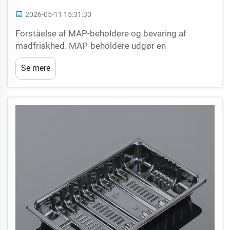
2026-05-11 15:31:30
Forståelse af MAP-beholdere og bevaring af
madfriskhed. MAP-beholdere udgør en
transformerende innovation inden for
Se mere
mademballage, der er udviklet til at omdefinere
bevaringen af frisk mad i alle stadier af
forsyningskæden og forlænge holdbarheden...