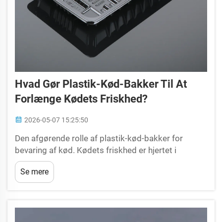
Hvad Gør Plastik-Kød-Bakker Til At
Forlænge Kødets Friskhed?
2026-05-07 15:25:50
Den afgørende rolle af plastik-kød-bakker for
bevaring af kød. Kødets friskhed er hjertet i
succesen for enhver kødforarbejdningsvirksomhed,
Se mere
detailhandler og fødevarevirksomhed. En lille
kompromittering af friskheden fører ikke kun til
spild af varer og økonomisk tab...