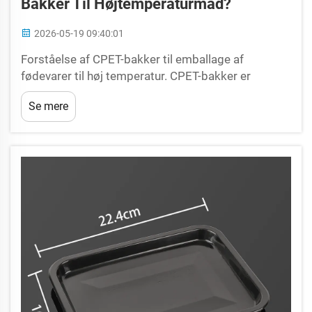
Bakker Til Højtemperaturmad?
2026-05-19 09:40:01
Forståelse af CPET-bakker til emballage af
fødevarer til høj temperatur. CPET-bakker er
standarden inden for emballage af fødevarer til høj
Se mere
temperatur og tilbyder en uslåelig termisk stabilitet
og strukturel integritet, som almindelige
plastbakker simpelthen ikke kan matche. Sh...