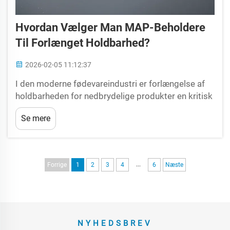
Hvordan Vælger Man MAP-Beholdere
Til Forlænget Holdbarhed?
2026-02-05 11:12:37
I den moderne fødevareindustri er forlængelse af
holdbarheden for nedbrydelige produkter en kritisk
udfordring, der direkte påvirker fødevaresikkerhed,
Se mere
kvalitet, spildreduktion og kommerciel succes.
Modified Atmosphere Packaging (MAP) er blevet
en hjørnestens teknologi...
...
Forrige
1
2
3
4
6
Næste
NYHEDSBREV