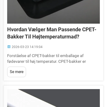
Hvordan Vælger Man Passende CPET-
Bakker Til Højtemperaturmad?
2026-03-23 14:19:04
Forståelse af CPET-bakker til emballage af
fødevarer til høj temperatur. CPET-bakker er
standarden inden for emballage af fødevarer til høj
Se mere
temperatur og tilbyder en uslåelig termisk stabilitet
og strukturel integritet, som almindelige
plastbakker simpelthen ikke kan matche. ...