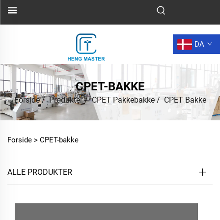
DA
CPET-BAKKE
Forside
/
Produkter
/
CPET Pakkebakke
/
CPET Bakke
Forside >
CPET-bakke
ALLE PRODUKTER