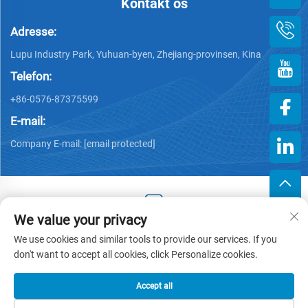
Kontakt os
Adresse:
Lupu Industry Park, Yuhuan-byen, Zhejiang-provinsen, Kina
Telefon:
+86-0576-87375599
E-mail:
Company E-mail:
[email protected]
We value your privacy
Copyright © 2025 af Zhejiang Hengjiang Plastic Co., Ltd. -
We use cookies and similar tools to provide our services. If you
Privatlivspolitik
don't want to accept all cookies, click Personalize cookies.
Accept all