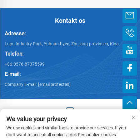
Kontakt os
Adresse:
Lupu Industry Park, Yuhuan-byen, Zhejiang-provinsen, Kina
Telefon:
+86-0576-87375599
E-mail:
Company E-mail:
[email protected]
We value your privacy
Copyright © 2025 af Zhejiang Hengjiang Plastic Co., Ltd. -
We use cookies and similar tools to provide our services. If you
Privatlivspolitik
don't want to accept all cookies, click Personalize cookies.