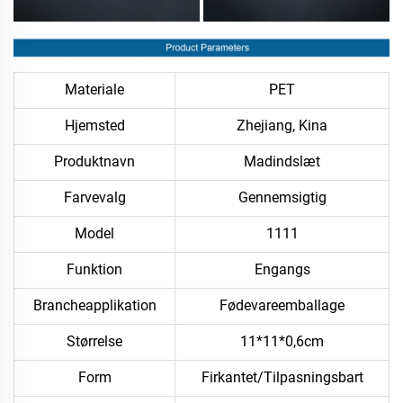
Materiale
PET
Hjemsted
Zhejiang, Kina
Produktnavn
Madindslæt
Farvevalg
Gennemsigtig
Model
1111
Funktion
Engangs
Brancheapplikation
Fødevareemballage
Størrelse
11*11*0,6cm
Form
Firkantet/Tilpasningsbart