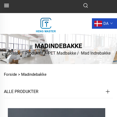
DA
MADINDEBAKKE
Forside
/
Produkter
/
PET Madbakke
/
Mad Indrebakke
Forside >
Madindebakke
ALLE PRODUKTER