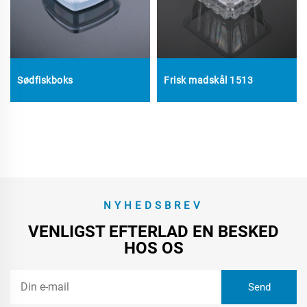
Sødfiskboks
Frisk madskål 1513
NYHEDSBREV
VENLIGST EFTERLAD EN BESKED
HOS OS