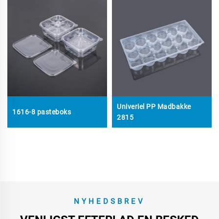
Univeriel PP Madbakke
1616-8 pasteboks
2815
NYHEDSBREV