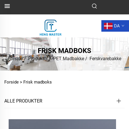
DA
FRISK MADBOKS
Forside
/
Produkter
/
PET Madbakke
/
Ferskvarebakke
Forside >
Frisk madboks
ALLE PRODUKTER