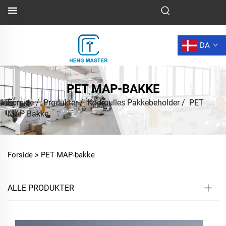
DA
PET MAP-BAKKE
Forside
/
Produkter
/
Kødroulles Pakkebeholder
/
PET
MAP Bakke
Forside >
PET MAP-bakke
ALLE PRODUKTER