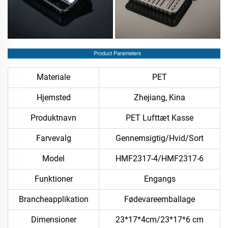
Materiale
PET
Hjemsted
Zhejiang, Kina
Produktnavn
PET Lufttæt Kasse
Farvevalg
Gennemsigtig/Hvid/Sort
Model
HMF2317-4/HMF2317-6
Funktioner
Engangs
Brancheapplikation
Fødevareemballage
Dimensioner
23*17*4cm/23*17*6 cm