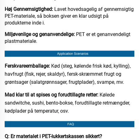
Høj Gennemsigtighed:
Lavet hovedsagelig af gennemsigtig
PET-materiale, så boksen giver en klar udsigt på
produkterne inde i.​
Miljøvenlige og genanvendelige:
PET er et genanvendeligt
plastmateriale.​
Ferskvareemballage:
Kød (steg, kølende frisk kød, kylling),
havfrugt (fisk, rejer, skaldyr), fersk-skræmmet frugt og
grøntsager (salatgrønnsager, frugtplader), svampe, mv.​
Mad klar til at spises og forudtillagte retter:
Kølede
sandwitche, sushi, bento-bokse, forudtillagte retmængder,
kødplader på temperatur, osv.​
Q: Er materialet i PET-lukkertskassen sikkert?​