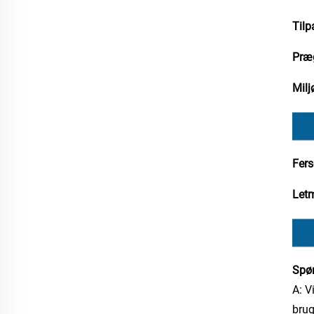
Tilp
Præg
Milj
Fer
Let
Spør
A: V
brug