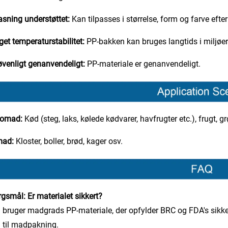
asning understøttet:
Kan tilpasses i størrelse, form og farve efte
et temperaturstabilitet:
PP-bakken kan bruges langtids i miljøer 
øvenligt genanvendeligt:
PP-materiale er genanvendeligt.
somad:
Kød (steg, laks, kølede kødvarer, havfrugter etc.), frugt, g
mad:
Kloster, boller, brød, kager osv.
gsmål: Er materialet sikkert?
i bruger madgrads PP-materiale, der opfylder BRC og FDA's sikker
 til madpakning.