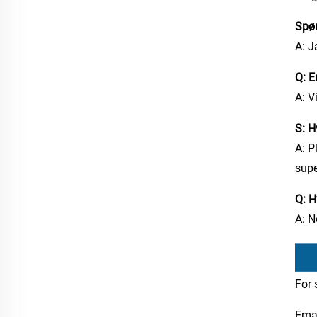
Spør
A: J
Q: E
A: V
S: H
A: P
supe
Q: H
A: N
For 
Emai