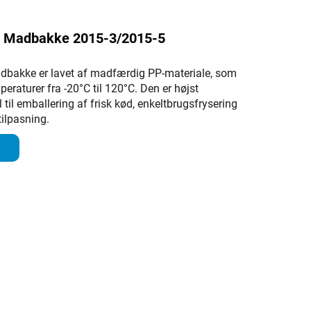
P Madbakke 2015-3/2015-5
dbakke er lavet af madfærdig PP-materiale, som
raturer fra -20°C til 120°C. Den er højst
l til emballering af frisk kød, enkeltbrugsfrysering
tilpasning.