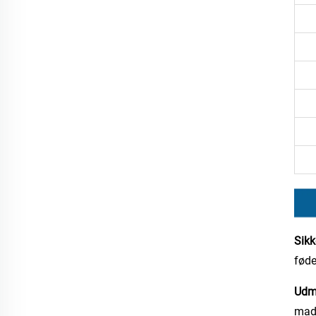
Sikk
føde
Udmæ
madv