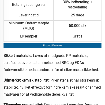
30% indbetaling +
Betalingsbetingelser
restbetaling
Leveringstid
25 dage
Minimum Ordremængde
50.000 stk
(MOQ)
Eksempler
Gratis
Sikkert materiale:
Laves af madgrads PP-materiale,
certificeret overensstemmelse med BRC og FDA's
fødevaresikkerhedsstandarder for at sikre madssikkerhed.
Udmærket kemisk stabilitet:
PP-materialet har stor kemisk
stabilitet, hvilket effektivt forhindre kemiske reaktioner med
madvarer for at vedligeholde deres kvalitet.
Tilpasning understøttet:
Kan tilpasses i størrelse, form og