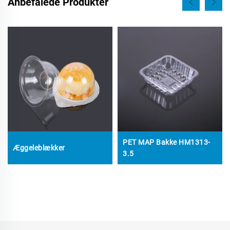
Anbefalede Produkter
PET MAP Bakke HM1313-
Æggeleblækker
3.5