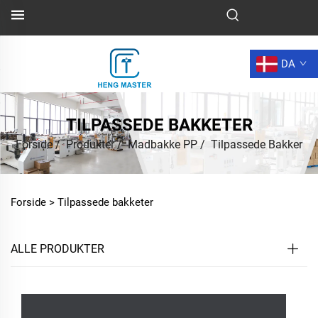
DA
TILPASSEDE BAKKETER
Forside
/
Produkter
/
Madbakke PP
/
Tilpassede Bakker
Forside >
Tilpassede bakketer
ALLE PRODUKTER