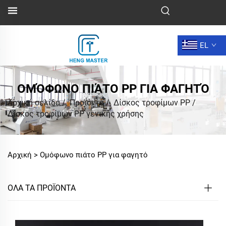
EL
ΟΜΌΦΩΝΟ ΠΙΆΤΟ PP ΓΙΑ ΦΑΓΗΤΌ
Αρχική σελίδα
/
Προϊόντα
/
Δίσκος τροφίμων PP
/
Δίσκος τροφίμων PP γενικής χρήσης
Αρχική >
Ομόφωνο πιάτο PP για φαγητό
ΟΛΑ ΤΑ ΠΡΟΪΟΝΤΑ