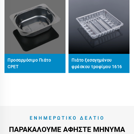
Προσαρμόσιμο Πιάτο
Πιάτο ξεσαγημένου
CPET
φρέσκου τροφίμου 1616
ΕΝΗΜΕΡΩΤΙΚΌ ΔΕΛΤΊΟ
ΠΑΡΑΚΑΛΟΎΜΕ ΑΦΉΣΤΕ ΜΉΝΥΜΑ