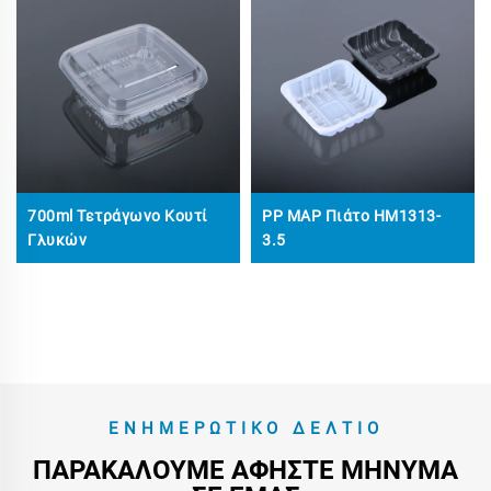
700ml Τετράγωνο Κουτί
PP MAP Πιάτο HM1313-
Γλυκών
3.5​
ΕΝΗΜΕΡΩΤΙΚΌ ΔΕΛΤΊΟ
ΠΑΡΑΚΑΛΟΎΜΕ ΑΦΉΣΤΕ ΜΉΝΥΜΑ