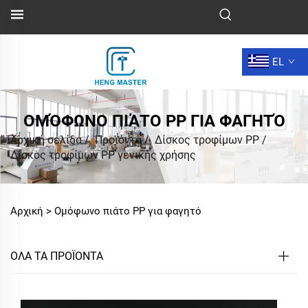
EL
ΟΜΌΦΩΝΟ ΠΙΆΤΟ PP ΓΙΑ ΦΑΓΗΤΌ
Αρχική σελίδα
/
Προϊόντα
/
Δίσκος τροφίμων PP
/
Δίσκος τροφίμων PP γενικής χρήσης
Αρχική >
Ομόφωνο πιάτο PP για φαγητό
ΟΛΑ ΤΑ ΠΡΟΪΟΝΤΑ