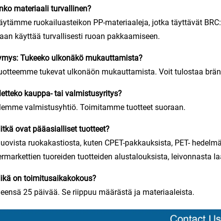
nko materiaali turvallinen?
äytämme ruokailuasteikon PP-materiaaleja, jotka täyttävät BRC:n
aan käyttää turvallisesti ruoan pakkaamiseen.
ymys: Tukeeko ulkonäkö mukauttamista?
uotteemme tukevat ulkonäön mukauttamista. Voit tulostaa brändi
letteko kauppa- tai valmistusyritys?
lemme valmistusyhtiö. Toimitamme tuotteet suoraan.
itkä ovat pääasialliset tuotteet?
uovista ruokakastiosta, kuten CPET-pakkauksista, PET- hedelmä-
rmarkettien tuoreiden tuotteiden alustalouksista, leivonnasta laa
ikä on toimitusaikakokous?
leensä 25 päivää. Se riippuu määrästä ja materiaaleista.