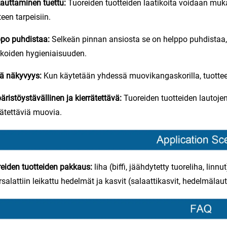
auttaminen tuettu:
Tuoreiden tuotteiden laatikoita voidaan muk
teen tarpeisiin.
ppo puhdistaa:
Selkeän pinnan ansiosta se on helppo puhdistaa,
ikoiden hygieniaisuuden.
vä näkyvyys:
Kun käytetään yhdessä muovikangaskorilla, tuotte
ristöystävällinen ja kierrätettävä:
Tuoreiden tuotteiden lautoje
rätettäviä muovia.
eiden tuotteiden pakkaus:
liha (biffi, jäähdytetty tuoreliha, linn
rsalattiin leikattu hedelmät ja kasvit (salaattikasvit, hedelmälauta