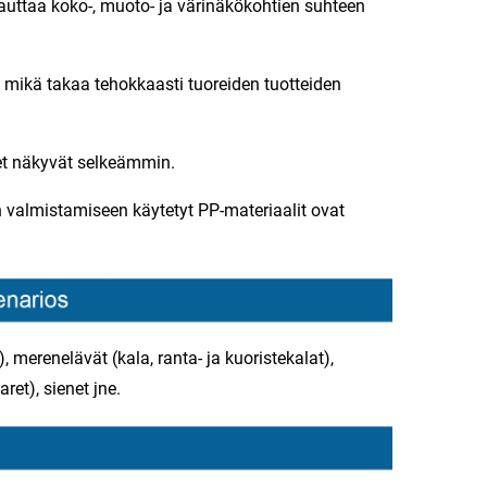
auttaa koko-, muoto- ja värinäkökohtien suhteen
 mikä takaa tehokkaasti tuoreiden tuotteiden
et näkyvät selkeämmin.
n valmistamiseen käytetyt PP-materiaalit ovat
ut), merenelävät (kala, ranta- ja kuoristekalat),
ret), sienet jne.