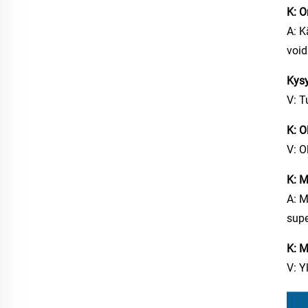
K: O
A: K
void
Kys
V: T
K: O
V: O
K: M
A: M
supe
K: M
V: Y