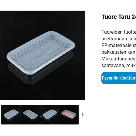
Tuore Taru 
Tuoreiden tuott
asettamaan ja nä
PP-materiaaleist
pakkausten kans
Mukauttaminen o
saatavana, muka
Pyynnön lähettäm