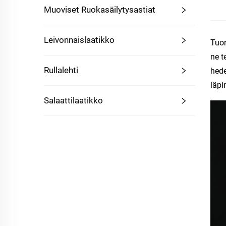
Muoviset Ruokasäilytysastiat
Leivonnaislaatikko
Tuor
ne t
Rullalehti
hede
läpi
Salaattilaatikko