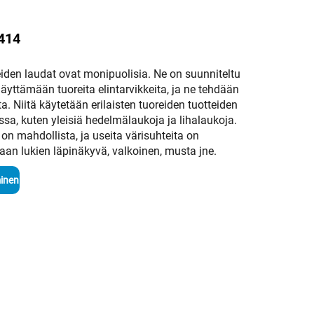
2414
eiden laudat ovat monipuolisia. Ne on suunniteltu
yttämään tuoreita elintarvikkeita, ja ne tehdään
a. Niitä käytetään erilaisten tuoreiden tuotteiden
sa, kuten yleisiä hedelmälaukoja ja lihalaukoja.
n mahdollista, ja useita värisuhteita on
an lukien läpinäkyvä, valkoinen, musta jne.
inen