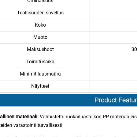
Ominaisuus
Teollisuuden sovellus
Koko
Muoto
Maksuehdot
30
Toimitusaika
Minimitilausmäärä
Näytteet
allinen materiaali:
Valmistettu ruokailuasteikon PP-materiaaleis
teiden varastointi turvallisesti.