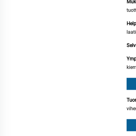
Muk
tuot
Hel
laat
Sel
Ympä
kier
Tuor
vihe