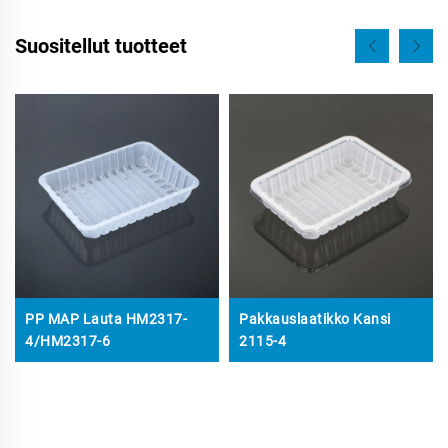
Suositellut tuotteet
PP MAP Lauta HM2317-
Pakkauslaatikko Kansi
4/HM2317-6
2115-4