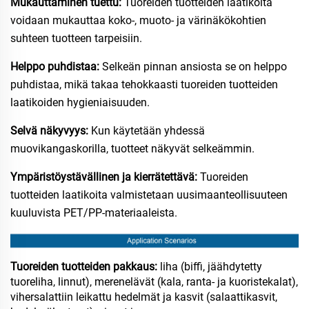
Mukauttaminen tuettu:
Tuoreiden tuotteiden laatikoita
voidaan mukauttaa koko-, muoto- ja värinäkökohtien
suhteen tuotteen tarpeisiin.
Helppo puhdistaa:
Selkeän pinnan ansiosta se on helppo
puhdistaa, mikä takaa tehokkaasti tuoreiden tuotteiden
laatikoiden hygieniaisuuden.
Selvä näkyvyys:
Kun käytetään yhdessä
muovikangaskorilla, tuotteet näkyvät selkeämmin.
Ympäristöystävällinen ja kierrätettävä:
Tuoreiden
tuotteiden laatikoita valmistetaan uusimaanteollisuuteen
kuuluvista PET/PP-materiaaleista.
Tuoreiden tuotteiden pakkaus:
liha (biffi, jäähdytetty
tuoreliha, linnut), merenelävät (kala, ranta- ja kuoristekalat),
vihersalattiin leikattu hedelmät ja kasvit (salaattikasvit,