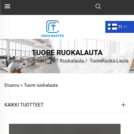
FI
TUORE RUOKALAUTA
Etusivu
/
Tuotteet
/
PET Ruokalauta
/
TuoreRuoka-Lauta
Etusivu >
Tuore ruokalauta
KAIKKI TUOTTEET