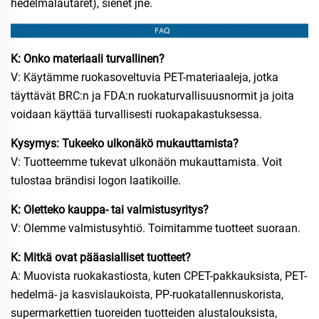
hedelmälautaret), sienet jne.
K: Onko materiaali turvallinen?
V: Käytämme ruokasoveltuvia PET-materiaaleja, jotka
täyttävät BRC:n ja FDA:n ruokaturvallisuusnormit ja joita
voidaan käyttää turvallisesti ruokapakastuksessa.
Kysymys: Tukeeko ulkonäkö mukauttamista?
V: Tuotteemme tukevat ulkonäön mukauttamista. Voit
tulostaa brändisi logon laatikoille.
K: Oletteko kauppa- tai valmistusyritys?
V: Olemme valmistusyhtiö. Toimitamme tuotteet suoraan.
K: Mitkä ovat pääasialliset tuotteet?
A: Muovista ruokakastiosta, kuten CPET-pakkauksista, PET-
hedelmä- ja kasvislaukoista, PP-ruokatallennuskorista,
supermarkettien tuoreiden tuotteiden alustalouksista,