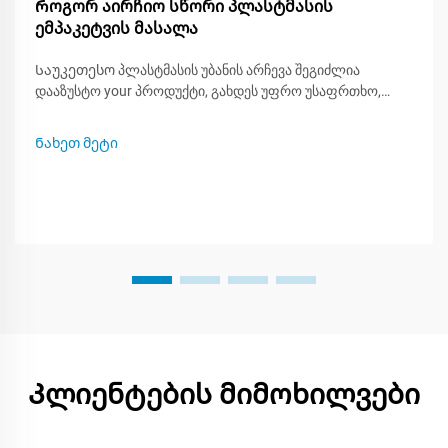
Როგორ აირჩიო სწორი პლასტმასის
ემპაკეტვის მასალა
Საუკეთესო პლასტმასის უბანის არჩევა შეგიძლია
დააზუსტო your პროდუქტი, გახდეს უფრო უსაფრთხო,
ეკოლოგიური და უფრო ატრაქტიული მაღაზიის გარეშე.
რადგან ბევრი ტიპის პლასტმასა არსებობს, იცვლეთ რა
Ნახეთ მეტი
შეიძლება ან არ შეიძლება თითოეული, ეს გეხმარება
შექმნაში smarter packing plan. ამ პოსტით თქვენ
ისწავლებთ...
Კლიენტების მიმოხილვები