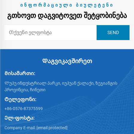
ᲘᲜᲤᲝᲠᲛᲐᲪᲘᲣᲚᲘ ᲑᲘᲣᲚᲔᲢᲔᲜᲘ
ᲒᲗᲮᲝᲕᲗ ᲓᲐᲒᲕᲘᲢᲝᲕᲔᲗ ᲨᲔᲢᲧᲝᲑᲘᲜᲔᲑᲐ
Დაგვიკავშირეთ
Მისამართი:
Ლუპუ ინდუსტრიალ პარკი, იუჰუან ქალაქი, ზეჯიანგის
პროვინცია, ჩინეთი
Ტელეფონი:
+86-0576-87375599
Ელ-ფოსტა:
Company E-mail:
[email protected]