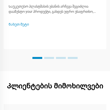
Საუკეთესო პლასტმასის უბანის არჩევა შეგიძლია
დააზუსტო your პროდუქტი, გახდეს უფრო უსაფრთხო,
ეკოლოგიური და უფრო ატრაქტიული მაღაზიის გარეშე.
რადგან ბევრი ტიპის პლასტმასა არსებობს, იცვლეთ რა
Ნახეთ მეტი
შეიძლება ან არ შეიძლება თითოეული, ეს გეხმარება
შექმნაში smarter packing plan. ამ პოსტით თქვენ
ისწავლებთ...
Კლიენტების მიმოხილვები