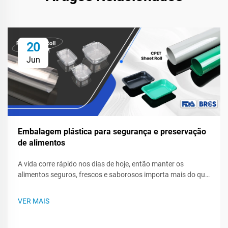
20
Jun
Embalagem plástica para segurança e preservação
de alimentos
A vida corre rápido nos dias de hoje, então manter os
alimentos seguros, frescos e saborosos importa mais do que
nunca para consumidores e marcas. O filme plástico, sacos e
recipientes resistentes selam a qualidade, combatem o
VER MAIS
estragamento e bloqueiam germes enquanto os alimentos
ficam na geladeira ou são transportados...