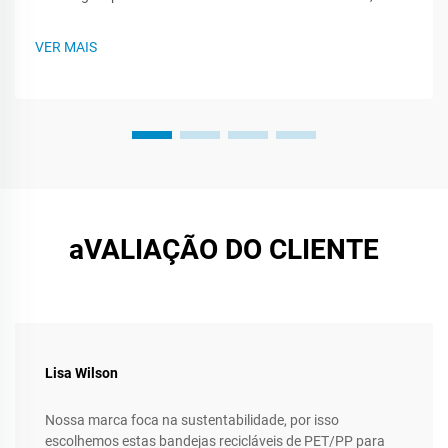
flexível e muitas vezes mais barata do que outras opções, o
plástico protege os produtos, reduz o peso do transporte e
VER MAIS
torna o momento de abrir a embalagem especial. No
parágra...
aVALIAÇÃO DO CLIENTE
Lisa Wilson
Nossa marca foca na sustentabilidade, por isso
escolhemos estas bandejas recicláveis de PET/PP para