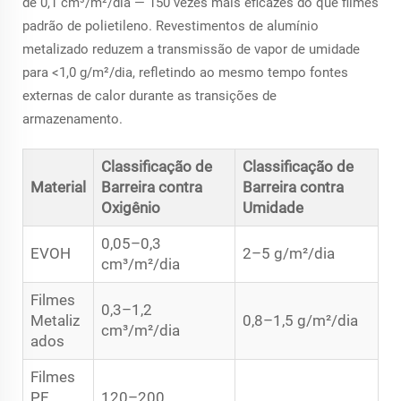
de 0,1 cm³/m²/dia — 150 vezes mais eficazes do que filmes
padrão de polietileno. Revestimentos de alumínio
metalizado reduzem a transmissão de vapor de umidade
para <1,0 g/m²/dia, refletindo ao mesmo tempo fontes
externas de calor durante as transições de
armazenamento.
Classificação de
Classificação de
Material
Barreira contra
Barreira contra
Oxigênio
Umidade
0,05–0,3
EVOH
2–5 g/m²/dia
cm³/m²/dia
Filmes
0,3–1,2
Metaliz
0,8–1,5 g/m²/dia
cm³/m²/dia
ados
Filmes
PE
120–200