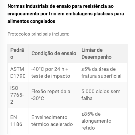
Normas industriais de ensaio para resistência ao
craqueamento por frio em embalagens plásticas para
alimentos congelados
Protocolos principais incluem:
Padrã
Limiar de
Condição de ensaio
o
Desempenho
ASTM
-40°C por 24 h +
≤5% da área de
D1790
teste de impacto
fratura superficial
ISO
Flexão repetida a
5.000 ciclos sem
7765-
-30°C
falha
2
≥85% de
EN
Envelhecimento
alongamento
1186
térmico acelerado
retido