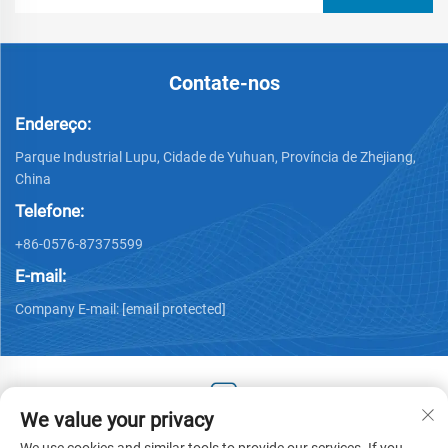
Contate-nos
Endereço:
Parque Industrial Lupu, Cidade de Yuhuan, Província de Zhejiang,
China
Telefone:
+86-0576-87375599
E-mail:
Company E-mail:
[email protected]
We value your privacy
Copyright © 2025 by Zhejiang Hengjiang Plastic Co., Ltd. -