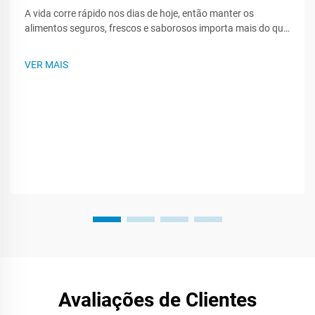
A vida corre rápido nos dias de hoje, então manter os
alimentos seguros, frescos e saborosos importa mais do que
nunca para consumidores e marcas. O filme plástico, sacos e
recipientes resistentes selam a qualidade, combatem o
VER MAIS
estragamento e bloqueiam germes enquanto os alimentos
ficam na geladeira ou são transportados...
Avaliações de Clientes