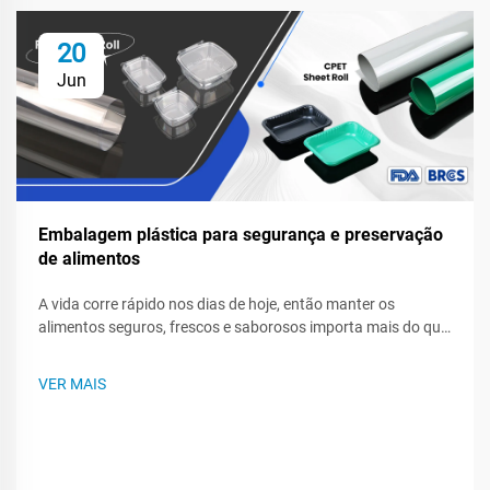
20
Jun
Embalagem plástica para segurança e preservação
de alimentos
A vida corre rápido nos dias de hoje, então manter os
alimentos seguros, frescos e saborosos importa mais do que
nunca para consumidores e marcas. O filme plástico, sacos e
recipientes resistentes selam a qualidade, combatem o
VER MAIS
estragamento e bloqueiam germes enquanto os alimentos
ficam na geladeira ou são transportados...