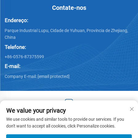
Contate-nos
Endereço:
Parque Industrial Lupu, Cidade de Yuhuan, Província de Zhejiang,
China
Telefone:
+86-0576-87375599
E-mail:
Company E-mail:
[email protected]
We value your privacy
Copyright © 2025 by Zhejiang Hengjiang Plastic Co., Ltd. -
We use cookies and similar tools to provide our services. If you
Política de privacidade
don't want to accept all cookies, click Personalize cookies.