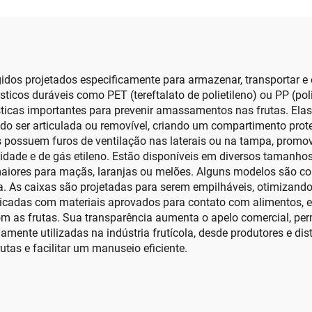
ígidos projetados especificamente para armazenar, transportar e 
cos duráveis como PET (tereftalato de polietileno) ou PP (poli
rísticas importantes para prevenir amassamentos nas frutas. E
ser articulada ou removível, criando um compartimento proteto
s possuem furos de ventilação nas laterais ou na tampa, promov
dade e de gás etileno. Estão disponíveis em diversos tamanhos
maiores para maçãs, laranjas ou melões. Alguns modelos são c
arga. As caixas são projetadas para serem empilháveis, otimiz
abricadas com materiais aprovados para contato com alimentos,
m as frutas. Sua transparência aumenta o apelo comercial, perm
amente utilizadas na indústria frutícola, desde produtores e dis
utas e facilitar um manuseio eficiente.