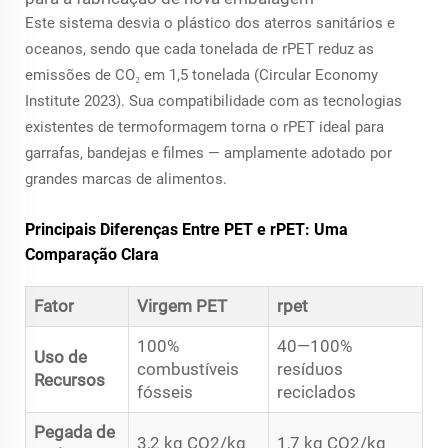
Este sistema desvia o plástico dos aterros sanitários e
oceanos, sendo que cada tonelada de rPET reduz as
emissões de CO₂ em 1,5 tonelada (Circular Economy
Institute 2023). Sua compatibilidade com as tecnologias
existentes de termoformagem torna o rPET ideal para
garrafas, bandejas e filmes — amplamente adotado por
grandes marcas de alimentos.
Principais Diferenças Entre PET e rPET: Uma
Comparação Clara
Fator
Virgem PET
rpet
100%
40—100%
Uso de
combustíveis
resíduos
Recursos
fósseis
reciclados
Pegada de
3,2 kg CO2/kg
1,7 kg CO2/kg