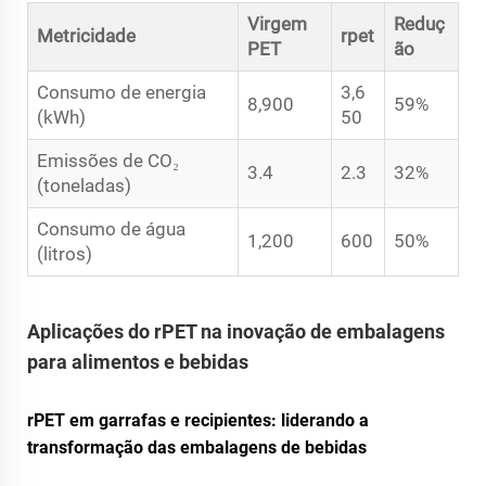
Virgem
Reduç
Metricidade
rpet
PET
ão
Consumo de energia
3,6
8,900
59%
(kWh)
50
Emissões de CO₂
3.4
2.3
32%
(toneladas)
Consumo de água
1,200
600
50%
(litros)
Aplicações do rPET na inovação de embalagens
para alimentos e bebidas
rPET em garrafas e recipientes: liderando a
transformação das embalagens de bebidas