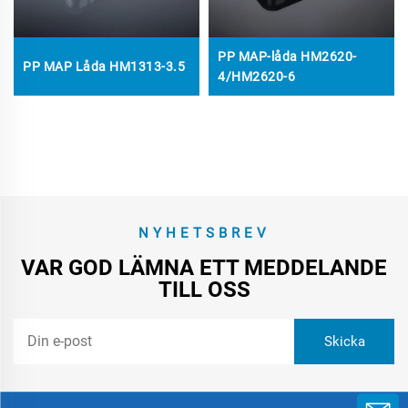
PP MAP-låda HM2620-
PP MAP Låda HM1313-3.5​
4/HM2620-6
NYHETSBREV
VAR GOD LÄMNA ETT MEDDELANDE
TILL OSS