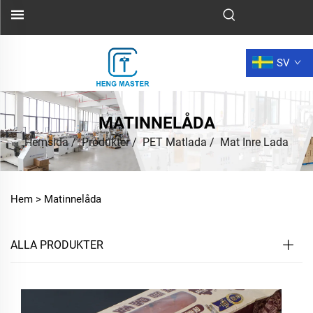
SV
MATINNELÅDA
Hemsida
/
Produkter
/
PET Matlada
/
Mat Inre Lada
Hem >
Matinnelåda
ALLA PRODUKTER