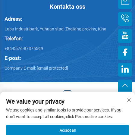
Kontakta oss
Adress:
Lupu Industripark, Yuhuan stad, Zhejiang provins, Kina
Telefon:
+86-0576-87375599
E-post:
Company E-mail:
[email protected]
We value your privacy
Copyright © 2025 av Zhejiang Hengjiang Plastic Co., Ltd. -
We use cookies and similar tools to provide our services. If you
Integritetspolicy
don't want to accept all cookies, click Personalize cookies.
Accept all