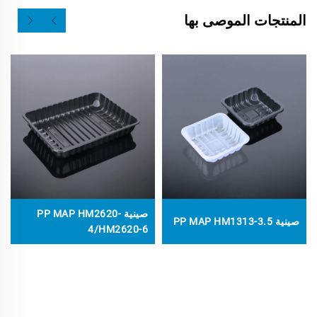
المنتجات الموصى بها
صينية PP MAP HM2620-
صينية PP MAP HM1313-3.5​
4/HM2620-6