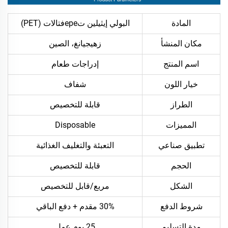
المادة
البولي إيثيلين تереفتالات (PET)
مكان المنشأ
زهيجيانغ، الصين
اسم المنتج
إدراجات طعام
خيار اللون
شفاف
الطراز
قابلة للتخصيص
المميزات
Disposable
تطبيق صناعي
التعبئة والتغليف الغذائية
الحجم
قابلة للتخصيص
الشكل
مربع/قابل للتخصيص
شروط الدفع
30% مقدم + دفع الباقي
مدة التسليم
25 يوم عمل