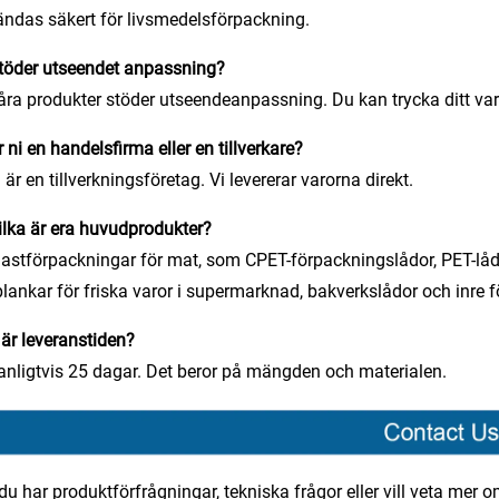
ndas säkert för livsmedelsförpackning.
töder utseendet anpassning?
åra produkter stöder utseendeanpassning. Du kan trycka ditt va
r ni en handelsfirma eller en tillverkare?
i är en tillverkningsföretag. Vi levererar varorna direkt.
ilka är era huvudprodukter?
lastförpackningar för mat, som CPET-förpackningslådor, PET-lådo
plankar för friska varor i supermarknad, bakverkslådor och inre 
är leveranstiden?
anligtvis 25 dagar. Det beror på mängden och materialen.
u har produktförfrågningar, tekniska frågor eller vill veta mer o