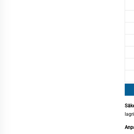
Säk
lagr
Anp