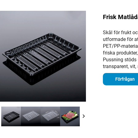
Frisk Matlå
Skål för frukt o
utformade för at
PET/PP-material
friska produkter
Pussning stöds o
transparent, vit, 
Förfrågan