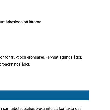
rumärkeslogo på lårorna.
r för frukt och grönsaker, PP-matlagringslådor,
förpackningslådor.
m samarbetsdetaljer, tveka inte att kontakta oss!