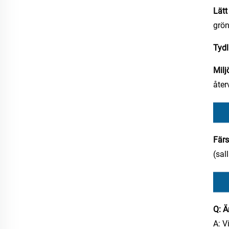
Lätt
grön
Tydl
Milj
åter
Färs
(sal
Q: Ä
A: V