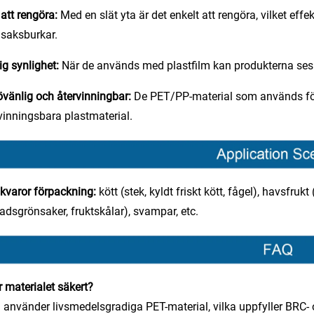
 att rengöra:
Med en slät yta är det enkelt att rengöra, vilket effe
saksburkar.
ig synlighet:
När de används med plastfilm kan produkterna ses m
övänlig och återvinningbar:
De PET/PP-material som används för 
vinningsbara plastmaterial.
kvaror förpackning:
kött (stek, kyldt friskt kött, fågel), havsfrukt
ladsgrönsaker, fruktskålar), svampar, etc.
r materialet säkert?
i använder livsmedelsgradiga PET-material, vilka uppfyller BRC