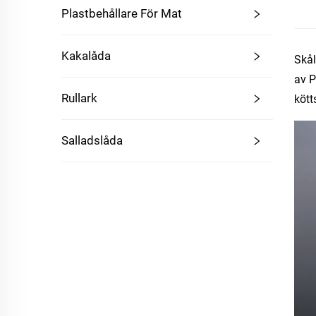
Plastbehållare För Mat
Kakalåda
Skål
av P
Rullark
kött
Salladslåda