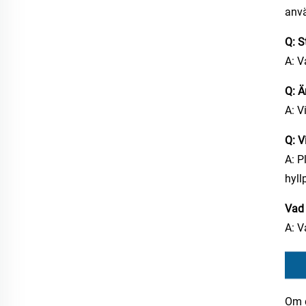
anvä
Q: S
A: V
Q: Ä
A: V
Q: V
A: P
hyll
Vad 
A: V
Om d