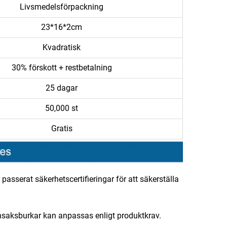
Livsmedelsförpackning
23*16*2cm
Kvadratisk
30% förskott + restbetalning
25 dagar
50,000 st
Gratis
asserat säkerhetscertifieringar för att säkerställa
önsaksburkar kan anpassas enligt produktkrav.