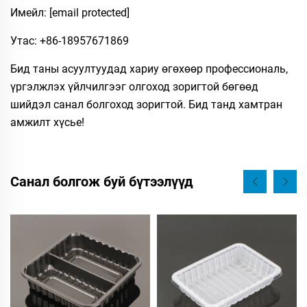
Имейл:
[email protected]
Утас: +86-18957671869
Бид таны асуултуудад хариу өгөхөөр профессиональ,
үргэлжлэх үйлчилгээг олгоход зоригтой бөгөөд
шийдэл санал болгоход зоригтой. Бид танд хамтран
амжилт хүсье!
Санал болгож буй бүтээлүүд