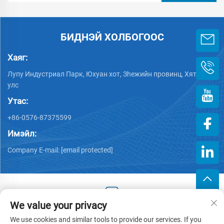
БИДНЭЙ ХОЛБОГООС
Хаяг:
Лупу Индустриал Парк, Юхуан хот, Зheжийн провинц, Хятад
улс
Утас:
+86-0576-87375599
Имэйл:
Company E-mail:
[email protected]
We value your privacy
Хууль тогтоогдсон эрх © 2025 Зэцзин Хэнгжийн Пластик
We use cookies and similar tools to provide our services. If you