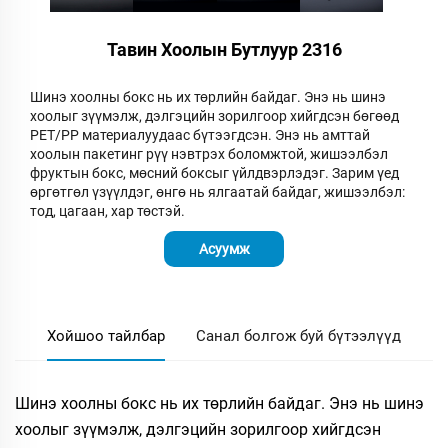
Тавин Хоолын Бутлуур 2316
Шинэ хоолны бокс нь их төрлийн байдаг. Энэ нь шинэ
хоолыг зүүмэлж, дэлгэцийн зорилгоор хийгдсэн бөгөөд
PET/PP материалуудаас бүтээгдсэн. Энэ нь амттай
хоолын пакетинг рүү нэвтрэх боломжтой, жишээлбэл
фруктын бокс, мөсний боксыг үйлдвэрлэдэг. Зарим үед
өргөтгөл үзүүлдэг, өнгө нь ялгаатай байдаг, жишээлбэл:
тод, цагаан, хар төстэй.
Асуумж
Хойшоо тайлбар
Санал болгож буй бүтээлүүд
Шинэ хоолны бокс нь их төрлийн байдаг. Энэ нь шинэ
хоолыг зүүмэлж, дэлгэцийн зорилгоор хийгдсэн