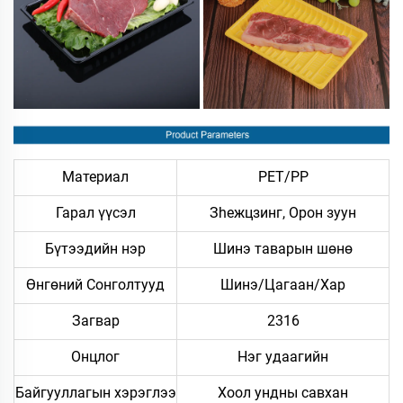
Материал
PET/PP
Гарал үүсэл
Зheжцзинг, Орон зуун
Бүтээдийн нэр
Шинэ таварын шөнө
Өнгөний Сонголтууд
Шинэ/Цагаан/Хар
Загвар
2316
Онцлог
Нэг удаагийн
Байгууллагын хэрэглээ
Хоол ундны савхан