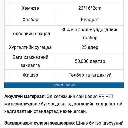
Хэмжээ
23*16*2cm
Хэлбэр
Квадрат
30%-ын зээл + үлдэгдлийн
Төлбөрийн нөхцөл
төлбөр
Хүргэлтийн хугацаа
25 өдөр
Бага хэмжээний
50,000 дэвтэр
захиалга
Жишээ
Төлбөр татагдахгүй
Аюулгүй материал:
Эд хөгжмийн сан бодис PP, PET
материалуудаас бүтээгдсэн, эд хөгжлийн хадgalалтай
хадгалалтын стандартад нөхөн өгсөн.
Засварлахыг хүлээн зөвшөөрнө:
Шинэ бүтээгдэхүүний