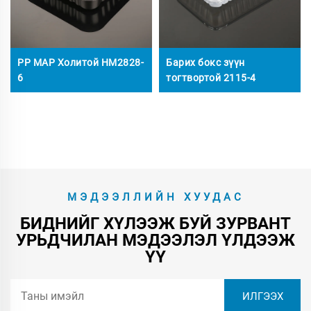
PP MAP Холитой HM2828-
Барих бокс зүүн
6
тогтвортой 2115-4
МЭДЭЭЛЛИЙН ХУУДАС
БИДНИЙГ ХҮЛЭЭЖ БУЙ ЗУРВАНТ
УРЬДЧИЛАН МЭДЭЭЛЭЛ ҮЛДЭЭЖ
ҮҮ