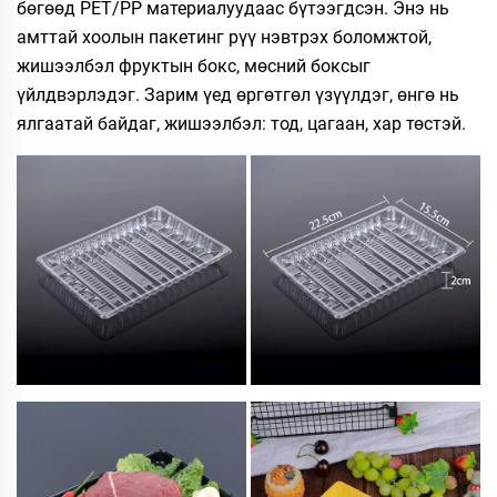
бөгөөд PET/PP материалуудаас бүтээгдсэн. Энэ нь
амттай хоолын пакетинг рүү нэвтрэх боломжтой,
жишээлбэл фруктын бокс, мөсний боксыг
үйлдвэрлэдэг. Зарим үед өргөтгөл үзүүлдэг, өнгө нь
ялгаатай байдаг, жишээлбэл: тод, цагаан, хар төстэй.