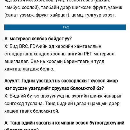
гамбус, хоолой), талбайн дээр шигжсэн фрукт, үзэмж
(салат үзэмж, фрукт хайрцаг), цамц, тулгуур зэрэг.
А: материал хялбар байдаг уу?
Х: Бид BRC, FDA-ийн эд хөрсийн хамгааллын
стандартанд хандах хоолны ангийн PET материал
ашигладаг. Энэ нь хоолын баримтлагын тулд
хамгааллагдаж болно.
Асуулт: Гадны үзэгдэл нь засварлахыг хүсвэл ямар
нэг хүссэн үзэгдлийг оруулах боломжтой бэ?
Х: Бидний бүтээгдэхүүнүүд нь зургийн шинж чанарыг
сонгоход туслана. Танд бидний цагаан цамцын дээр
хөшөө тавих боломжтой.
А: Танд эдийн засагын компани эсвэл бүтээгдэхүүний