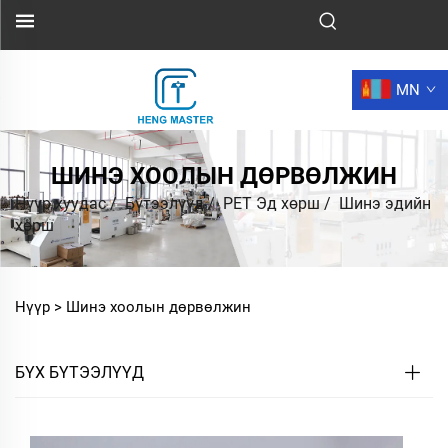
MN
ШИНЭ ХООЛЫН ДӨРВӨЛЖИН
Нүүр хуудас
/
Бүтээлүүд
/
PET Эд хөрш
/
Шинэ эдийн
хөрш
Нүүр >
Шинэ хоолын дөрвөлжин
БҮХ БҮТЭЭЛҮҮД