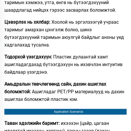
таримын хэмжээ, утга, өнгө нь бүтээгдэхүүний
шаардлагад нийцэх гэрээс засварлах боломжтой.
Цэвэрлэх нь хялбар:
Хоолой нь эргэлзээгүй учраас
таримыг амархан цэнгэлж болно, шинэ
бүтээгдэхүүний таримын аюулгүй байдлыг анхны үед
хадгалахад тусална.
Тодорхой үзэгдэхүүн:
Пластик дулаантай хамт
ашигладагдахад бүтээгдэхүүн нь ихэвчлэн интуитив
байдлаар үзэгдэнэ.
Амьдралын төвчлөгөөнд сайн, дахин ашиглах
боломжтой:
Ашигладаг PET/PP материалууд нь дахин
ашиглах боломжтой пластик юм.
Таван эдэлжийн баримт:
ихээхэн (цайр, цагаан
идэвхтэй ихээхэн, хөвгүүн), тосны газар (дахан,