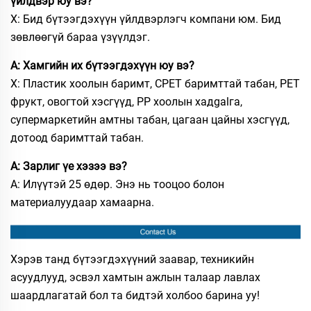
үйлдвэр юу вэ?
Х: Бид бүтээгдэхүүн үйлдвэрлэгч компани юм. Бид
зөвлөөгүй бараа үзүүлдэг.
А: Хамгийн их бүтээгдэхүүн юу вэ?
Х: Пластик хоолын баримт, CPET баримттай табан, PET
фрукт, овогтой хэсгүүд, PP хоолын хадgalга,
супермаркетийн амтны табан, цагаан цайны хэсгүүд,
дотоод баримттай табан.
А: Зарлиг үе хэзээ вэ?
А: Илүүтэй 25 өдөр. Энэ нь тооцоо болон
материалуудаар хамаарна.
Хэрэв танд бүтээгдэхүүний заавар, техникийн
асуудлууд, эсвэл хамтын ажлын талаар лавлах
шаардлагатай бол та бидтэй холбоо барина уу!