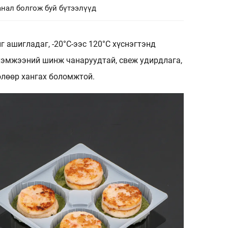
нал болгож буй бүтээлүүд
 ашигладаг, -20°C-ээс 120°C хүснэгтэнд
 хэмжээний шинж чанаруудтай, свеж удирдлага,
өлөөр хангах боломжтой.