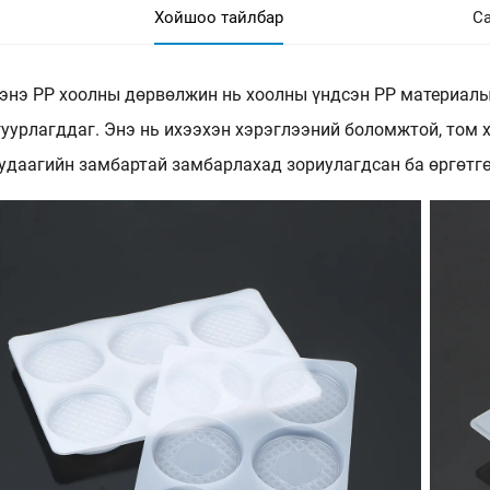
Хойшоо тайлбар
Са
энэ PP хоолны дөрвөлжин нь хоолны үндсэн PP материалыг
гуурлагддаг. Энэ нь ихээхэн хэрэглээний боломжтой, том
 удаагийн замбартай замбарлахад зориулагдсан ба өргөтг