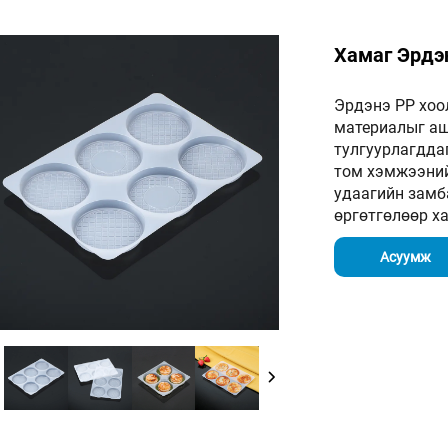
Хамаг Эрдэ
Эрдэнэ PP хоо
материалыг аши
тулгуурлагдда
том хэмжээний
удаагийн замб
өргөтгөлөөр х
Асуумж