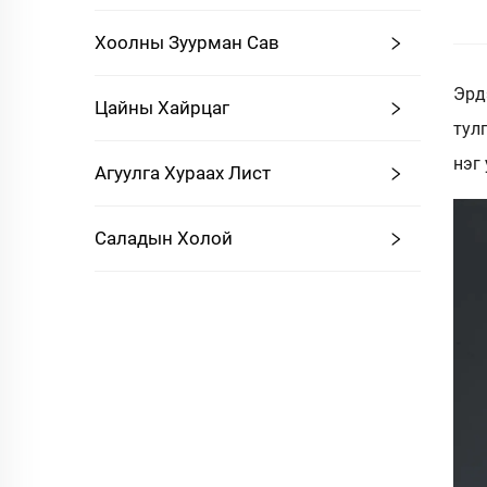
Хоолны Зуурман Сав
Эрд
Цайны Хайрцаг
тул
нэг
Агуулга Хураах Лист
Саладын Холой