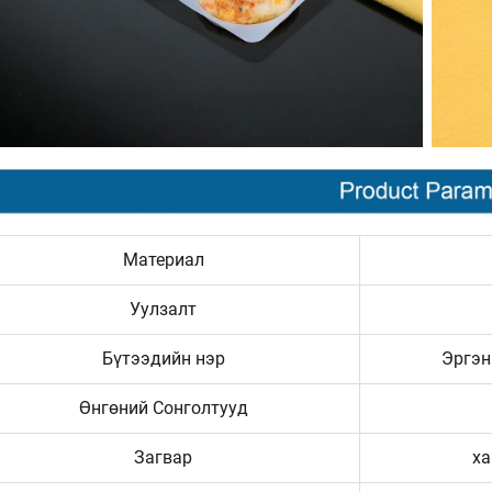
Материал
Уулзалт
Бүтээдийн нэр
Эргэн
Өнгөний Сонголтууд
Загвар
ха