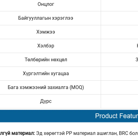
Онцлог
Байгууллагын хэрэглээ
Хэмжээ
Хэлбэр
Төлбөрийн нөхцөл
Хүргэлтийн хугацаа
Бага хэмжээний захиалга (MOQ)
Дүрс
лгүй материал:
Эд хөрөгтэй PP материал ашиглан, BRC бо