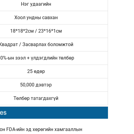
Нэг удаагийн
Хоол ундны савхан
18*18*2см / 23*16*1см
Квадрат / Засварлах боломжтой
30%-ын зээл + үлдэгдлийн төлбөр
25 өдөр
50,000 дэвтэр
Төлбөр татагдахгүй
лон FDA-ийн эд хөрөгийн хамгааллын