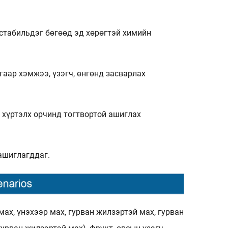
 стабильдэг бөгөөд эд хөрөгтэй химийн
аар хэмжээ, үзэгч, өнгөнд засварлах
C хүртэлх орчинд тогтвортой ашиглах
ашиглагддаг.
мах, үнэхээр мах, гурван жилзэртэй мах, гурван