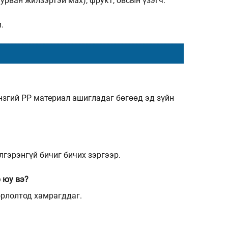
урван жилзэртэй мах), фрукт, овсын үзэгч.
.
үнзгий PP материал ашигладаг бөгөөд эд зүйн
лгэрэнгүй бичиг бичих зэргээр.
 юу вэ?
орлолтод хамрагддаг.