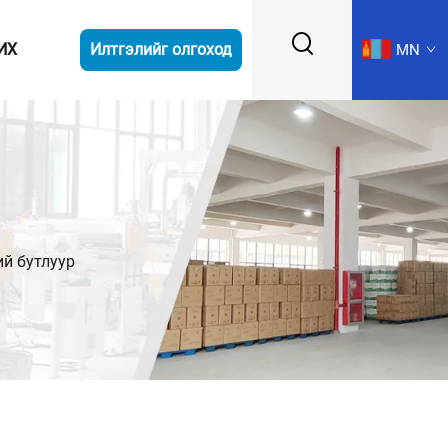
ИХ
Илтгэлийг олгоход
MN
й бутлуур