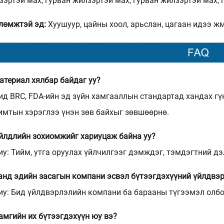
зэртэй мах, гурван жилзэртэй мах, гурван жилзэртэй мах, г
лөмжтэй эд:
Хуушуур, цайны хоол, арьслан, цагаан идээ жм
материал хялбар байдаг уу?
Бид BRC, FDA-ийн эд зүйн хамгааллын стандартад хандах г
имтын хэрэглээ үнэн зөв байхыг зөвшөөрнө.
Үйлдлийн зохиомжийг хариуцаж байна уу?
иу: Тийм, утга оруулах үйлчилгээг дэмждэг, тэмдэгтний дэ
Танд эдийн засагын компани эсвэл бүтээгдэхүүний үйлдвэр
иу: Бид үйлдвэрлэлийн компани ба барааны түгээмэл олб
Хамгийн их бүтээгдэхүүн юу вэ?