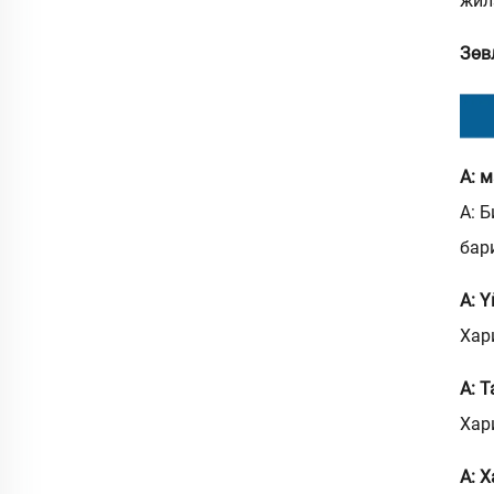
жил
Зөв
А: 
А: 
бар
А: 
Хар
А: 
Хар
А: 