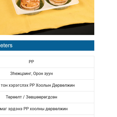
PP
Зheжцзинг, Орон зуун
 тон хэрэгслэх PP Хоолын Дөрвөлжин
Төрөөлт / Зөвшөөрөгдсөн
маг эрдэнэ PP хоолны дөрвөлжин