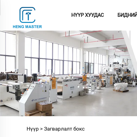
НҮҮР ХУУДАС
БИДНИЙ
Нүүр хууд
Нүүр >
Загварлалт бокс