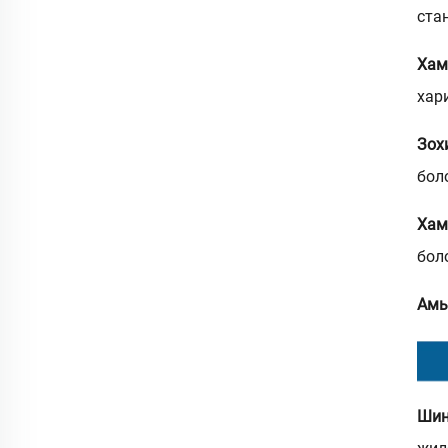
ста
Хам
хар
Зох
бол
Хам
бол
Амь
Шин