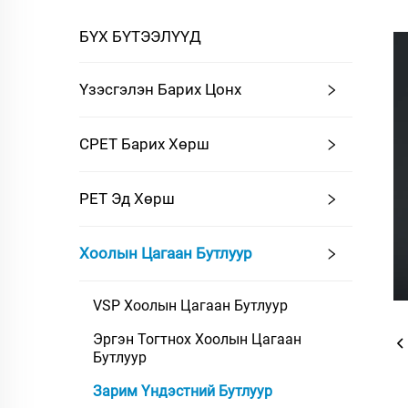
БҮХ БҮТЭЭЛҮҮД
Үзэсгэлэн Барих Цонх
CPET Барих Хөрш
PET Эд Хөрш
Хоолын Цагаан Бутлуур
VSP Хоолын Цагаан Бутлуур
Эргэн Тогтнох Хоолын Цагаан
Бутлуур
Зарим Үндэстний Бутлуур