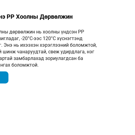
нэ PP Хоолны Дөрвөлжин
лны дөрвөлжин нь хоолны үндсэн PP
гладаг, -20°C-ээс 120°C хүснэгтэнд
г. Энэ нь ихээхэн хэрэглээний боломжтой,
 шинж чанаруудтай, свеж удирдлага, нэг
артай замбарлахад зориулагдсан ба
ангах боломжтой.