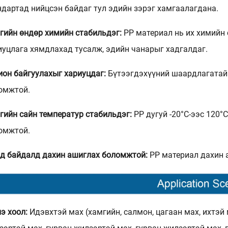
ндартад нийцсэн байдаг тул эдийн зэрэг хамгаалагдана.
гийн өндөр химийн стабильдэг:
PP материал нь их химийн
иуцлага хямдлахад тусалж, эдийн чанарыг хадгалдаг.
ион байгуулахыг хариуцдаг:
Бүтээгдэхүүний шаардлагатайг
омжтой.
гийн сайн температур стабильдэг:
PP дугуй -20°C-ээс 120°
омжтой.
д байдалд дахин ашиглах боломжтой:
PP материал дахин 
э хоол:
Идэвхтэй мах (хамгийн, салмон, цагаан мах, ихтэй 