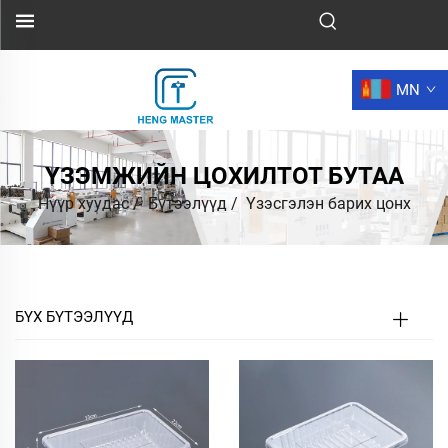
MN
ҮЗЭМЖИЙН ЦОХИЛТОТ БУТАА
Нүүр хуудас
/
Бүтээлүүд
/
Үзэсгэлэн барих цонх
БҮХ БҮТЭЭЛҮҮД