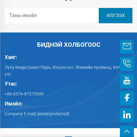
БИДНЭЙ ХОЛБОГООС
Хаяг:
Лупу Индустриал Парк, Юхуан хот, Зheжийн провинц, Хятад
улс
Утас:
+86-0576-87375599
Имэйл:
Company E-mail:
[email protected]