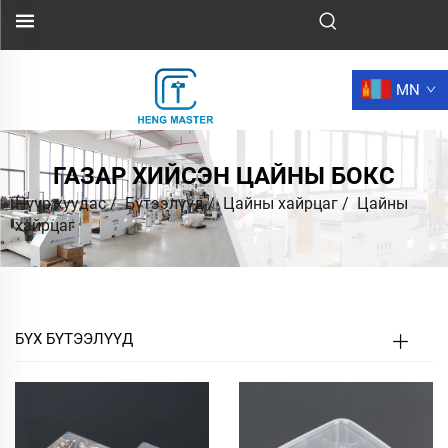
MN
ГАЗАР ХИЙСЭН ЦАЙНЫ БОКС
Нүүр хуудас
/
Бүтээлүүд
/
Цайны хайрцаг
/
Цайны
хайрцаг
БҮХ БҮТЭЭЛҮҮД