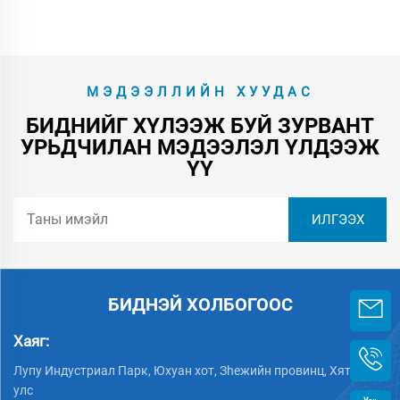
МЭДЭЭЛЛИЙН ХУУДАС
БИДНИЙГ ХҮЛЭЭЖ БУЙ ЗУРВАНТ
УРЬДЧИЛАН МЭДЭЭЛЭЛ ҮЛДЭЭЖ
ҮҮ
БИДНЭЙ ХОЛБОГООС
Хаяг:
Лупу Индустриал Парк, Юхуан хот, Зheжийн провинц, Хятад
улс