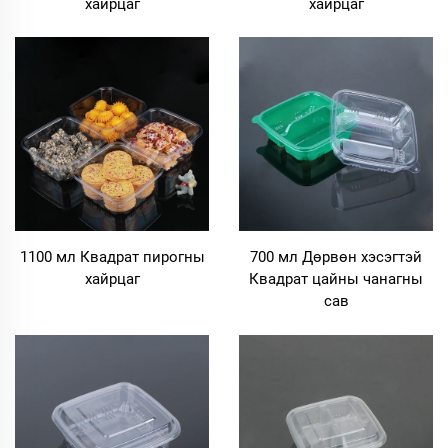
хайрцаг
хайрцаг
1100 мл Квадрат пирогны
700 мл Дөрвөн хэсэгтэй
хайрцаг
Квадрат цайны чанагны
сав