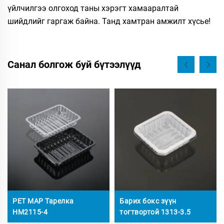
үйлчилгээ олгоход таны хэрэгт хамааралтай
шийдлийг гаргаж байна. Танд хамтран амжилт хүсье!
Санал болгож буй бүтээлүүд
PET MAP Тарелка
Барих бокс зүүн
HM2115-4
тогтвортой 1313-3.5