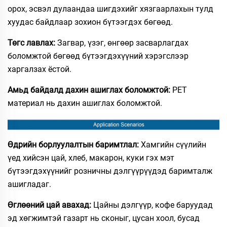
орох, эсвэл дулаандаа шигдэхийг хязгаарлахын тулд
хуудас байдлаар зохион бүтээгдэх бөгөөд.
Төгс лавлах:
Загвар, үзэг, өнгөөр засварлагдах
боломжтой бөгөөд бүтээгдэхүүний хэрэгслээр
харгалзах ёстой.
Амьд байдалд дахин ашиглах боломжтой:
PET
материал нь дахин ашиглах боломжтой.
Өдрийн борлуулалтын баримтлал:
Хамгийн сүүлийн
үед хийсэн цай, хлеб, макарон, куки гэх мэт
бүтээгдэхүүнийг розничны дэлгүүрүүдэд баримталж
ашигладаг.
Өглөөний цай авахад:
Цайны дэлгүүр, кофе баруудад
эд хөгжимтэй газарт нь сконыг, цусан хоол, бусад