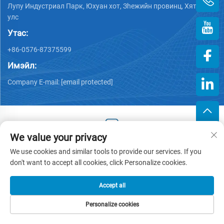
Лупу Индустриал Парк, Юхуан хот, Зheжийн провинц, Хятад
улс
Утас:
+86-0576-87375599
Имэйл:
Company E-mail:
[email protected]
We value your privacy
Хууль тогтоогдсон эрх © 2025 Зэцзин Хэнгжийн Пластик
We use cookies and similar tools to provide our services. If you
Хөрөнгө оруулалттай компани -
Нууцлалын бодлого
don't want to accept all cookies, click Personalize cookies.
Accept all
Personalize cookies
НҮҮР ХУУДАС
БҮТЭЭГДЭХҮҮНҮҮД
ИМЭЙЛ
УТАС