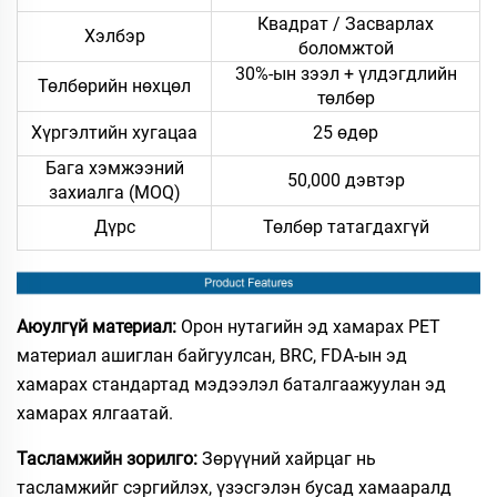
Квадрат / Засварлах
Хэлбэр
боломжтой
30%-ын зээл + үлдэгдлийн
Төлбөрийн нөхцөл
төлбөр
Хүргэлтийн хугацаа
25 өдөр
Бага хэмжээний
50,000 дэвтэр
захиалга (MOQ)
Дүрс
Төлбөр татагдахгүй
Аюулгүй материал:
Орон нутагийн эд хамарах PET
материал ашиглан байгуулсан, BRC, FDA-ын эд
хамарах стандартад мэдээлэл баталгаажуулан эд
хамарах ялгаатай.
Тасламжийн зорилго:
Зөрүүний хайрцаг нь
тасламжийг сэргийлэх, үзэсгэлэн бусад хамааралд