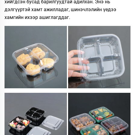
хийгдсэн бусад барилгуудтай адилхан. Энэ нь
дэлгүүртэй хамт ажилладаг, шинэчлэлийн үедээ
хамгийн ихээр ашиглагддаг.