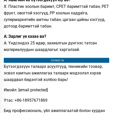
Х: Пластик хоолын баримт, CPET баримттай табан, PET
фрукт, овогтой хэсгүүд, PP хоолын хадgalга,
супермаркетийн амтны табан, цагаан цайны хэсгүүд,
дотоод баримттай табан.
А: Зарлиг үе хэзээ вэ?
А: Үндсэндээ 25 өдөр, захиалгын дүнгээс татсан
материалуудын шаардлагыг харгалзай.
Бүтээгдэхүүн талаарх асуултууд, техникийн тээвэр,
эсвэл хамтын ажиллагаа талаарх мэдээлэл хэрэв
шаардвал бидэнтэй холбоо барь!
Имэйл:
[email protected]
Утас: +86-18957671869
Бид профессиональ, үйл ажиллагаатай болон хурдан