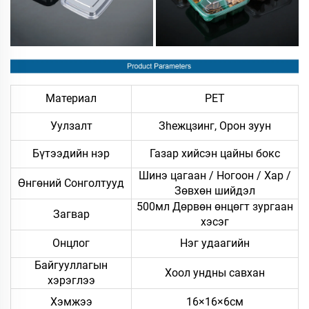
Материал
PET
Уулзалт
Зheжцзинг, Орон зуун
Бүтээдийн нэр
Газар хийсэн цайны бокс
Шинэ цагаан / Ногоон / Хар /
Өнгөний Сонголтууд
Зөвхөн шийдэл
500мл Дөрвөн өнцөгт зургаан
Загвар
хэсэг
Онцлог
Нэг удаагийн
Байгууллагын
Хоол ундны савхан
хэрэглээ
Хэмжээ
16×16×6см