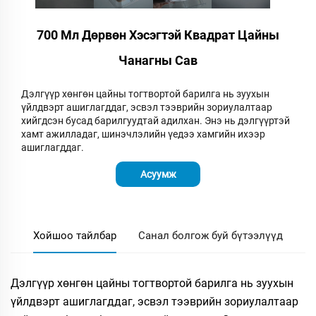
700 Мл Дөрвөн Хэсэгтэй Квадрат Цайны
Чанагны Сав
Дэлгүүр хөнгөн цайны тогтвортой барилга нь зуухын
үйлдвэрт ашиглагддаг, эсвэл тээврийн зориулалтаар
хийгдсэн бусад барилгуудтай адилхан. Энэ нь дэлгүүртэй
хамт ажилладаг, шинэчлэлийн үедээ хамгийн ихээр
ашиглагддаг.
Асуумж
Хойшоо тайлбар
Санал болгож буй бүтээлүүд
Дэлгүүр хөнгөн цайны тогтвортой барилга нь зуухын
үйлдвэрт ашиглагддаг, эсвэл тээврийн зориулалтаар