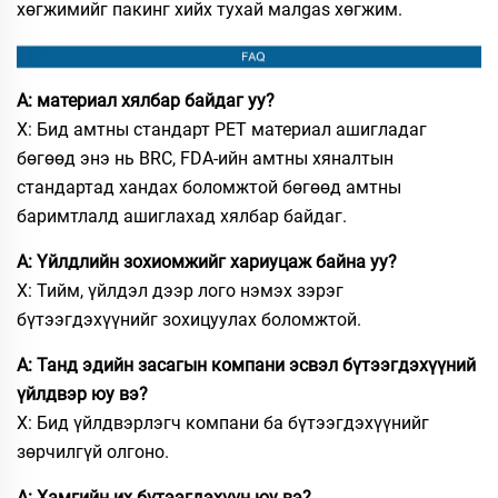
хөгжимийг пакинг хийх тухай малgas хөгжим.
А: материал хялбар байдаг уу?
Х: Бид амтны стандарт PET материал ашигладаг
бөгөөд энэ нь BRC, FDA-ийн амтны хяналтын
стандартад хандах боломжтой бөгөөд амтны
баримтлалд ашиглахад хялбар байдаг.
А: Үйлдлийн зохиомжийг хариуцаж байна уу?
Х: Тийм, үйлдэл дээр лого нэмэх зэрэг
бүтээгдэхүүнийг зохицуулах боломжтой.
А: Танд эдийн засагын компани эсвэл бүтээгдэхүүний
үйлдвэр юу вэ?
Х: Бид үйлдвэрлэгч компани ба бүтээгдэхүүнийг
зөрчилгүй олгоно.
А: Хамгийн их бүтээгдэхүүн юу вэ?