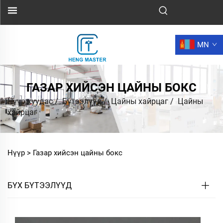
MN
ГАЗАР ХИЙСЭН ЦАЙНЫ БОКС
Нүүр хуудас
/
Бүтээлүүд
/
Цайны хайрцаг
/
Цайны
хайрцаг
Нүүр >
Газар хийсэн цайны бокс
БҮХ БҮТЭЭЛҮҮД