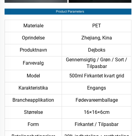
Materiale
PET
Oprindelse
Zhejiang, Kina
Produktnavn
Dejboks
Gennemsigtig / Grøn / Sort /
Farvevalg
Tilpasbar
Model
500ml Firkantet kvart grid
Karakteristika
Engangs
Brancheapplikation
Fødevareemballage
Størrelse
16×16×6cm
Form
Firkantet / Tilpasbar