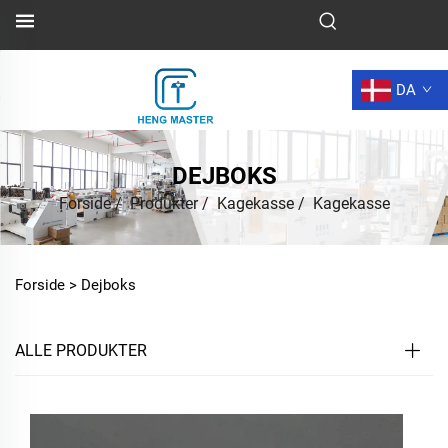
DA
DEJBOKS
Forside
/
Produkter
/
Kagekasse
/
Kagekasse
Forside >
Dejboks
ALLE PRODUKTER