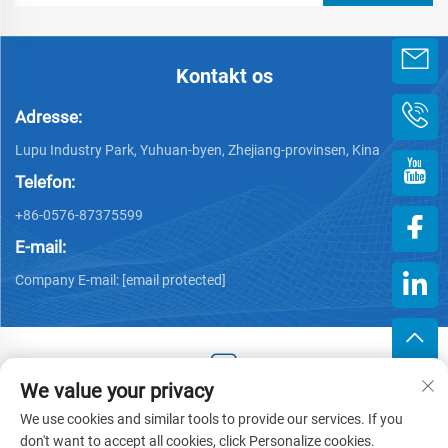
Kontakt os
Adresse:
Lupu Industry Park, Yuhuan-byen, Zhejiang-provinsen, Kina
Telefon:
+86-0576-87375599
E-mail:
Company E-mail:
[email protected]
We value your privacy
Copyright © 2025 af Zhejiang Hengjiang Plastic Co., Ltd. -
We use cookies and similar tools to provide our services. If you
Privatlivspolitik
don't want to accept all cookies, click Personalize cookies.