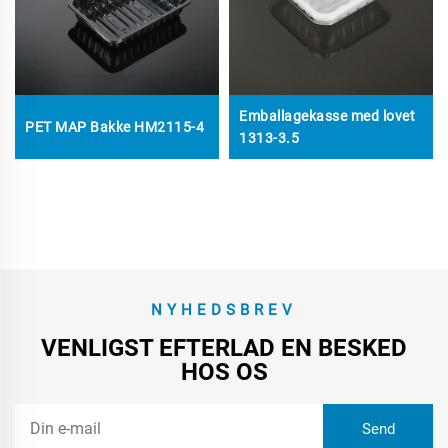
Emballagekasse med lovet
PET MAP Bakke HM2115-4
1313-3.5
NYHEDSBREV
VENLIGST EFTERLAD EN BESKED
HOS OS