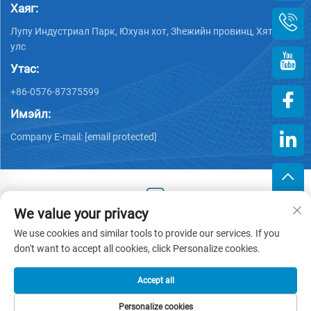
Хаяг:
Лупу Индустриал Парк, Юхуан хот, Зheжийн провинц, Хятад
улс
Утас:
+86-0576-87375599
Имэйл:
Company E-mail:
[email protected]
We value your privacy
Хууль тогтоогдсон эрх © 2025 Зэцзин Хэнгжийн Пластик
We use cookies and similar tools to provide our services. If you
Хөрөнгө оруулалттай компани -
Нууцлалын бодлого
don't want to accept all cookies, click Personalize cookies.
Accept all
Personalize cookies