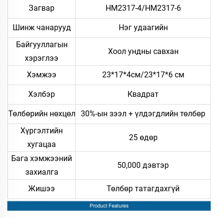
Загвар
HM2317-4/HM2317-6
Шинж чанарууд
Нэг удаагийн
Байгууллагын
Хоол ундны савхан
хэрэглээ
Хэмжээ
23*17*4см/23*17*6 см
Хэлбэр
Квадрат
Төлбөрийн нөхцөл
30%-ын зээл + үлдэгдлийн төлбөр
Хүргэлтийн
25 өдөр
хугацаа
Бага хэмжээний
50,000 дэвтэр
захиалга
Жишээ
Төлбөр татагдахгүй