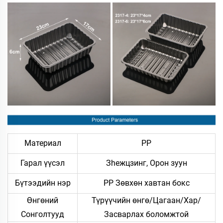
Материал
PP
Гарал үүсэл
Зheжцзинг, Орон зуун
Бүтээдийн нэр
PP Зөвхөн хавтан бокс
Өнгөний
Түрүүчийн өнгө/Цагаан/Хар/
Сонголтууд
Засварлах боломжтой