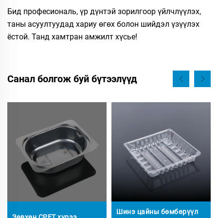
Бид професиональ, үр дүнтэй зорилгоор үйлчлүүлэх,
таны асуултуудад хариу өгөх болон шийдэл үзүүлэх
ёстой. Танд хамтран амжилт хүсье!
Санал болгож буй бүтээлүүд
Шинэ цайны бөмбөрүүл
Зөвхөн CPET хүрээ