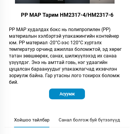
PP MAP Тарим HM2317-4/HM2317-6
PP MAP худалдах бокс нь полипропилен (PP)
материалын хэлбэртэй упакажингийн контейнер
юм. PP материал -20°C-ээс 120°C хүртэлх
температур орчинд ажиллах боломжтой, эд хөрөг
татан зөвшөөрөх, санах, шилжүүлэхэд их санаа
үзүүлдэг. Энэ нь амттай говь, нэг удаагийн
цуцалсан бараануудыг упакажлагчад ихэвчлэн
зориулж байна. Гар утасны лого тохирох боломж
бий.​
Асуумж
Хойшоо тайлбар
Санал болгож буй бүтээлүүд