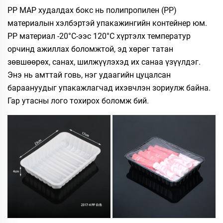
PP MAP худалдах бокс нь полипропилен (PP)
материалын хэлбэртэй упакажингийн контейнер юм.
PP материал -20°C-ээс 120°C хүртэлх температур
орчинд ажиллах боломжтой, эд хөрөг татан
зөвшөөрөх, санах, шилжүүлэхэд их санаа үзүүлдэг.
Энэ нь амттай говь, нэг удаагийн цуцалсан
бараануудыг упакажлагчад ихэвчлэн зориулж байна.
Гар утасны лого тохирох боломж бий.​