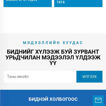
1616
МЭДЭЭЛЛИЙН ХУУДАС
БИДНИЙГ ХҮЛЭЭЖ БУЙ ЗУРВАНТ
УРЬДЧИЛАН МЭДЭЭЛЭЛ ҮЛДЭЭЖ
ҮҮ
БИДНЭЙ ХОЛБОГООС