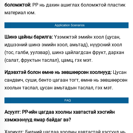
боломжтой:
PP нь дахин ашиглах боломжтой пластик
материал юм.
Шинэ цайны барилга:
Үзэмжтэй эмийн хоол (цусан,
идшээний шинэ эмийн хоол, амьтад), нүүрсний хоол
(тос, галби, уулзвар), шинэ цайлагдсан фрукт, дархан
(салат, фруктын таслал), цамц, гэх мэт.
Идэвхтэй болон өмнө нь зөвшөөрсөн хоолнууд:
Цусан
сандвич, суши, бенто цагаан тогт, өмнө нь зөвшөөрсөн
хоолын таслал, цусан амьтадын таслал, гэх мэт.
Асуулт: PP-ийн цагдаа хоолны хавтастай хэсгийн
хэмжээнүүд ямар байдаг вэ?
Хариулт: Бидний цагдаа хоолны хавтастай хэсгүүд нь