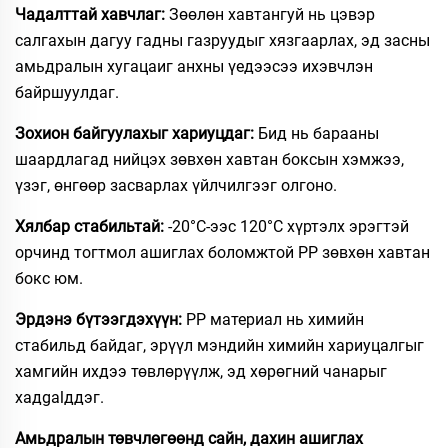
Чадалттай хавчлаг:
Зөөлөн хавтангуй нь цэвэр
салгахын дагуу гадны газруудыг хязгаарлах, эд засны
амьдралын хугацаиг анхны үедээсээ ихэвчлэн
байршуулдаг.​
Зохион байгуулахыг хариуцдаг:
Бид нь барааны
шаардлагад нийцэх зөвхөн хавтан боксын хэмжээ,
үзэг, өнгөөр засварлах үйлчилгээг олгоно.
Хялбар стабильтай:
-20°C-ээс 120°C хүртэлх эрэгтэй
орчинд тогтмол ашиглах боломжтой PP зөвхөн хавтан
бокс юм.
Эрдэнэ бүтээгдэхүүн:
PP материал нь химийн
стабильд байдаг, эрүүл мэндийн химийн хариуцалгыг
хамгийн ихдээ төвлөрүүлж, эд хөрөгний чанарыг
хадgalддэг.
Амьдралын төвчлөгөөнд сайн, дахин ашиглах