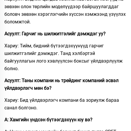
зөвхөн олон төрлийн моделүүдээр байршуулагддаг
боловч зөвхөн хэрэглэгчийн хүссэн хэмжээнд үзүүлэх
боломжтой.
Асуулт: Гарчиг нь шилжитгэлийг дэмждэг уу?
Хариу: Тийм, бидний бүтээгдэхүүнүүд гарчиг
шилжитгэлийг дэмждэг. Танд хэлбэртэй
байгууллагын лого хэвлүүлсэн боксыг үйлдвэрлүүлж
болно.
Асуулт: Таны компани нь трейдинг компаний эсвэл
үйлдвэрлэгч мөн бэ?
Хариу: Бид үйлдвэрлэгч компани ба зориулж бараа
санал болгоно.
А: Хамгийн үндсэн бүтээгдэхүүн юу вэ?​