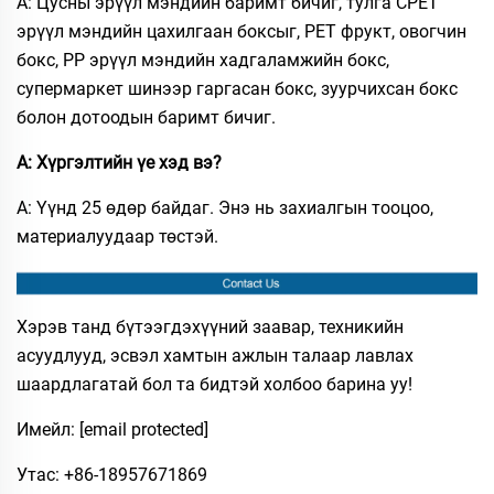
A: Цусны эрүүл мэндийн баримт бичиг, тулга CPET
эрүүл мэндийн цахилгаан боксыг, PET фрукт, овогчин
бокс, PP эрүүл мэндийн хадгаламжийн бокс,
супермаркет шинээр гаргасан бокс, зуурчихсан бокс
болон дотоодын баримт бичиг.​
А: Хүргэлтийн үе хэд вэ?​
A: Үүнд 25 өдөр байдаг. Энэ нь захиалгын тооцоо,
материалуудаар төстэй.​
Хэрэв танд бүтээгдэхүүний заавар, техникийн
асуудлууд, эсвэл хамтын ажлын талаар лавлах
шаардлагатай бол та бидтэй холбоо барина уу!
Имейл:
[email protected]
Утас: +86-18957671869