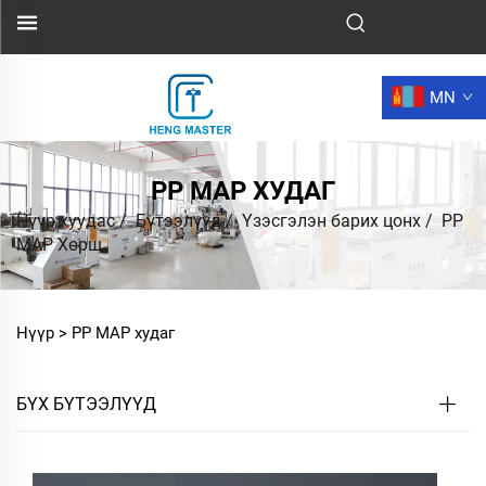
MN
PP MAP ХУДАГ
Нүүр хуудас
/
Бүтээлүүд
/
Үзэсгэлэн барих цонх
/
PP
MAP Хөрш
Нүүр >
PP MAP худаг
БҮХ БҮТЭЭЛҮҮД