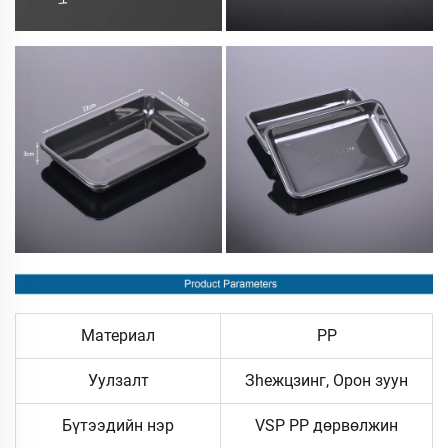
Материал
PP
Уулзалт
Зheжцзинг, Орон зуун
Бүтээдийн нэр
VSP PP дөрвөлжин