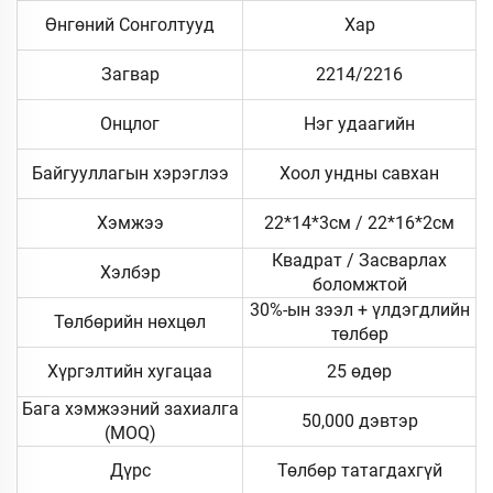
Өнгөний Сонголтууд
Хар
Загвар
2214/2216
Онцлог
Нэг удаагийн
Байгууллагын хэрэглээ
Хоол ундны савхан
Хэмжээ
22*14*3см / 22*16*2см
Квадрат / Засварлах
Хэлбэр
боломжтой
30%-ын зээл + үлдэгдлийн
Төлбөрийн нөхцөл
төлбөр
Хүргэлтийн хугацаа
25 өдөр
Бага хэмжээний захиалга
50,000 дэвтэр
(MOQ)
Дүрс
Төлбөр татагдахгүй