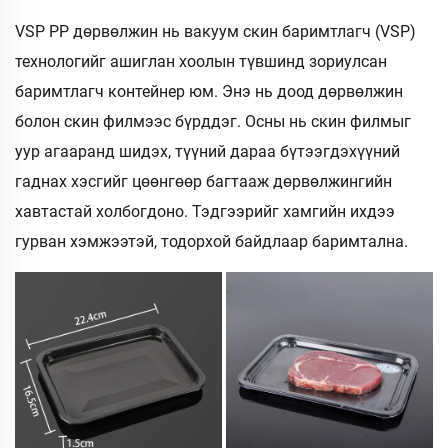
VSP PP дөрвөлжин нь вакуум скин баримтлагч (VSP)
технологийг ашиглан хоолын түвшинд зориулсан
баримтлагч контейнер юм. Энэ нь доод дөрвөлжин
болон скин филмээс бүрддэг. Осны нь скин филмыг
уур агааранд шидэх, түүний дараа бүтээгдэхүүний
гаднах хэсгийг цөөнгөөр багтааж дөрвөлжингийн
хавтастай холбогдоно. Тэдгээрийг хамгийн ихдээ
гурван хэмжээтэй, тодорхой байдлаар баримтална.