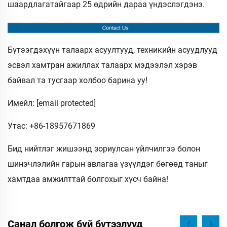
шаардлагатайгаар 25 өдрийн дараа үндэслэгдэнэ.
Бүтээгдэхүүн талаарх асуултууд, техникийн асуудлууд
эсвэл хамтран ажиллах талаарх мэдээлэл хэрэв
байвал та тусгаар холбоо барина уу!
Имейл:
[email protected]
Утас: +86-18957671869
Бид нийтлэг жишээнд зориулсан үйлчилгээ болон
шинэчлэлийн гарын авлагаа үзүүлдэг бөгөөд таныг
хамтдаа амжилттай болгохыг хүсч байна!
Санал болгож буй бүтээлүүд