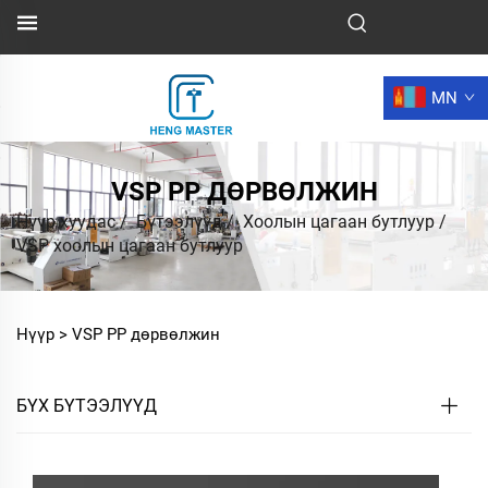
MN
VSP PP ДӨРВӨЛЖИН
Нүүр хуудас
/
Бүтээлүүд
/
Хоолын цагаан бутлуур
/
VSP хоолын цагаан бутлуур
Нүүр >
VSP PP дөрвөлжин
БҮХ БҮТЭЭЛҮҮД