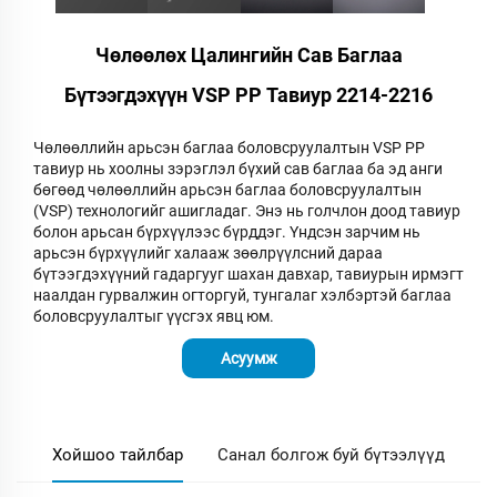
Чөлөөлөх Цалингийн Сав Баглаа
Бүтээгдэхүүн VSP PP Тавиур 2214-2216
Чөлөөллийн арьсэн баглаа боловсруулалтын VSP PP
тавиур нь хоолны зэрэглэл бүхий сав баглаа ба эд анги
бөгөөд чөлөөллийн арьсэн баглаа боловсруулалтын
(VSP) технологийг ашигладаг. Энэ нь голчлон доод тавиур
болон арьсан бүрхүүлээс бүрддэг. Үндсэн зарчим нь
арьсэн бүрхүүлийг халааж зөөлрүүлсний дараа
бүтээгдэхүүний гадаргууг шахан давхар, тавиурын ирмэгт
наалдан гурвалжин огторгуй, тунгалаг хэлбэртэй баглаа
боловсруулалтыг үүсгэх явц юм.
Асуумж
Хойшоо тайлбар
Санал болгож буй бүтээлүүд