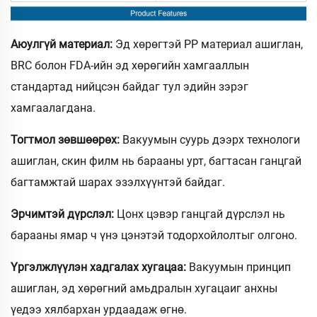
Аюулгүй материал:
Эд хөрөгтэй PP материал ашиглан,
BRC болон FDA-ийн эд хөрөгийн хамгааллын
стандартад нийцсэн байдаг тул эдийн зэрэг
хамгаалагдана.
Тогтмол зөвшөөрөх:
Вакуумын суурь дээрх технологи
ашиглан, скин филм нь барааны урт, багтасан ганцгай
багтамжтай шарах эзэлхүүнтэй байдаг.
Эрчимтэй дүрслэл:
Цонх цэвэр ганцгай дүрслэл нь
барааны ямар ч үнэ цэнэтэй тодорхойлолтыг олгоно.
Үргэлжлүүлэн хадгалах хугацаа:
Вакуумын принцип
ашиглан, эд хөрөгний амьдралын хугацаиг анхны
үедээ хялбархан урдаадаж өгнө.