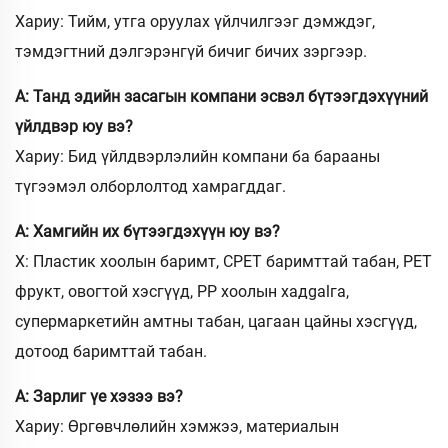
Хариу: Тийм, утга оруулах үйлчилгээг дэмждэг,
тэмдэгтний дэлгэрэнгүй бичиг бичих зэргээр.
А: Танд эдийн засагын компани эсвэл бүтээгдэхүүний
үйлдвэр юу вэ?
Хариу: Бид үйлдвэрлэлийн компани ба барааны
түгээмэл олборлолтод хамрагддаг.
А: Хамгийн их бүтээгдэхүүн юу вэ?
Х: Пластик хоолын баримт, CPET баримттай табан, PET
фрукт, овогтой хэсгүүд, PP хоолын хадgalга,
супермаркетийн амтны табан, цагаан цайны хэсгүүд,
дотоод баримттай табан.
А: Зарлиг үе хэзээ вэ?
Хариу: Өргөвчлөлийн хэмжээ, материалын