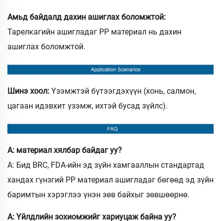
Амьд байдалд дахин ашиглах боломжтой:
Тарелкагийн ашигладаг PP материал нь дахин
ашиглах боломжтой.
Шинэ хоол:
Үзэмжтэй бүтээгдэхүүн (хонь, салмон,
цагаан идэвхит үзэмж, ихтэй бусад зүйлс).
А: материал хялбар байдаг уу?
А: Бид BRC, FDA-ийн эд зүйн хамгааллын стандартад
хандах гүнзгий PP материал ашигладаг бөгөөд эд зүйн
баримтын хэрэглээ үнэн зөв байхыг зөвшөөрнө.
А: Үйлдлийн зохиомжийг хариуцаж байна уу?