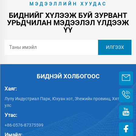
МЭДЭЭЛЛИЙН ХУУДАС
БИДНИЙГ ХҮЛЭЭЖ БУЙ ЗУРВАНТ
УРЬДЧИЛАН МЭДЭЭЛЭЛ ҮЛДЭЭЖ
ҮҮ
БИДНЭЙ ХОЛБОГООС
Хаяг:
Лупу Индустриал Парк, Юхуан хот, Зheжийн провинц, Хятад
улс
Утас:
+86-0576-87375599
Имэйл: