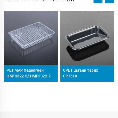
PET MAP Хөдөлгөөн
CPET цагаан тарих
HMF3322-5/ HMF3322-7
CP1610