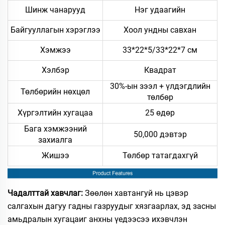
Шинж чанарууд
Нэг удаагийн
Байгууллагын хэрэглээ
Хоол ундны савхан
Хэмжээ
33*22*5/33*22*7 см
Хэлбэр
Квадрат
30%-ын зээл + үлдэгдлийн
Төлбөрийн нөхцөл
төлбөр
Хүргэлтийн хугацаа
25 өдөр
Бага хэмжээний
50,000 дэвтэр
захиалга
Жишээ
Төлбөр татагдахгүй
Чадалттай хавчлаг:
Зөөлөн хавтангуй нь цэвэр
салгахын дагуу гадны газруудыг хязгаарлах, эд засны
амьдралын хугацаиг анхны үедээсээ ихэвчлэн