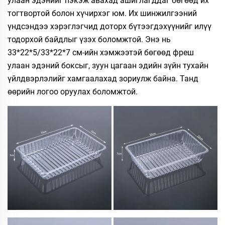
улаан эдэнийг пэкэж авахад ашиглагддаг бөгөөд их
тогтвортой болон хүчирхэг юм. Их шинжилгээний
үндсэндээ хэрэглэгчид доторх бүтээгдэхүүнийг илүү
тодорхой байдлыг үзэх боломжтой. Энэ нь
33*22*5/33*22*7 см-ийн хэмжээтэй бөгөөд фреш
улаан эдэний боксыг, зуун цагаан эдийн зүйн тухайн
үйлдвэрлэлийг хамгаалахад зориулж байна. Танд
өөрийн логоо оруулах боломжтой.