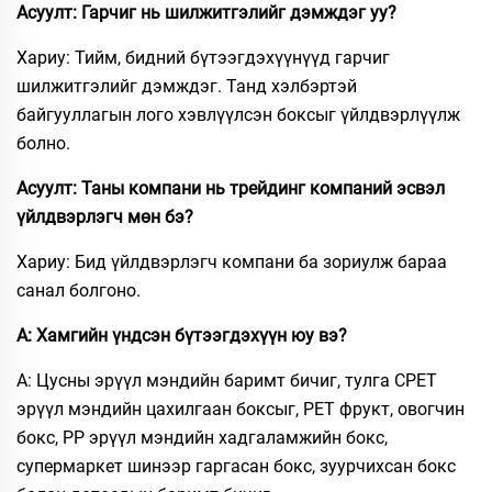
Асуулт: Гарчиг нь шилжитгэлийг дэмждэг уу?
Хариу: Тийм, бидний бүтээгдэхүүнүүд гарчиг
шилжитгэлийг дэмждэг. Танд хэлбэртэй
байгууллагын лого хэвлүүлсэн боксыг үйлдвэрлүүлж
болно.
Асуулт: Таны компани нь трейдинг компаний эсвэл
үйлдвэрлэгч мөн бэ?
Хариу: Бид үйлдвэрлэгч компани ба зориулж бараа
санал болгоно.
А: Хамгийн үндсэн бүтээгдэхүүн юу вэ?​
A: Цусны эрүүл мэндийн баримт бичиг, тулга CPET
эрүүл мэндийн цахилгаан боксыг, PET фрукт, овогчин
бокс, PP эрүүл мэндийн хадгаламжийн бокс,
супермаркет шинээр гаргасан бокс, зуурчихсан бокс