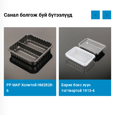
Санал болгож буй бүтээлүүд
PP MAP Холитой HM2828-
Барих бокс зүүн
6
тогтвортой 1913-4