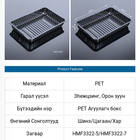
Материал
PET
Гарал үүсэл
Зheжцзинг, Орон зуун
Бүтээдийн нэр
PET Агуулагч бокс
Өнгөний Сонголтууд
Шинэ/Цагаан/Хар
Загвар
HMF3322-5/HMF3322-7