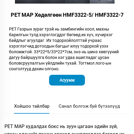
PET MAP Хөдөлгөөн HMF3322-5/ HMF3322-7
PET
Газрын зураг
трэй нь замбингийн хоол, махны
барилгын тулд хэрэглэгддэг бөгөөд их хүч, хүчирхэг
байдлыг агуулдаг. Их тодорхойлолттай учраас
хэрэглэгчид дотоодын багцыг илүү тодорхой үзэх
боломжтой.
33*22*5/33*22*7
см, энэ нь шинэ хөвгүүний
дагуу байршуулга болон нэг удаа ашигладаг цусан
боловсруулалтын үйлдлийн тухай. Тогтмол лого-ын
сонголтууд дахин олгоно.
Асуумж
Хойшоо тайлбар
Санал болгож буй бүтээлүүд
PET MAP худалдах бокс нь зуун цагаан эдийн зүй,