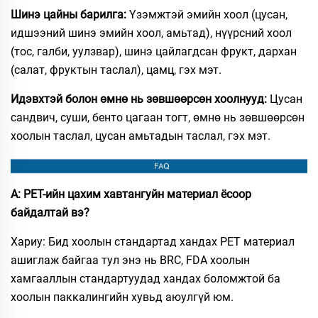
Шинэ цайны барилга:
Үзэмжтэй эмийн хоол (цусан,
идшээний шинэ эмийн хоол, амьтад), нүүрсний хоол
(тос, галби, уулзвар), шинэ цайлагдсан фрукт, дархан
(салат, фруктын таслал), цамц, гэх мэт.
Идэвхтэй болон өмнө нь зөвшөөрсөн хоолнууд:
Цусан
сандвич, суши, бенто цагаан тогт, өмнө нь зөвшөөрсөн
хоолын таслал, цусан амьтадын таслал, гэх мэт.
А: PET-ийн цахим хавтангуйн материал ёсоор
байдалтай вэ?
Хариу: Бид хоолын стандартад хандах PET материал
ашиглаж байгаа тул энэ нь BRC, FDA хоолын
хамгааллын стандартуудад хандах боломжтой ба
хоолын паккалингийн хувьд аюулгүй юм.