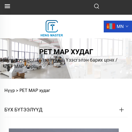
MN
PET MAP ХУДАГ
Нүүр хуудас
/
Бүтээлүүд
/
Үзэсгэлэн барих цонх
/
PET MAP Хөрш
Нүүр >
PET MAP худаг
БҮХ БҮТЭЭЛҮҮД