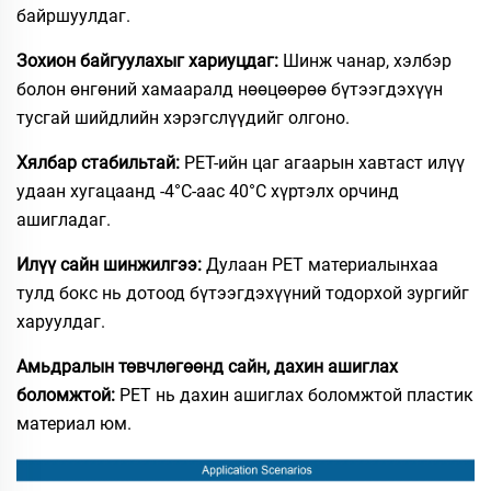
байршуулдаг.​
Зохион байгуулахыг хариуцдаг:
Шинж чанар, хэлбэр
болон өнгөний хамааралд нөөцөөрөө бүтээгдэхүүн
тусгай шийдлийн хэрэгслүүдийг олгоно.
Хялбар стабильтай:
PET-ийн цаг агаарын хавтаст илүү
удаан хугацаанд -4°C-аас 40°C хүртэлх орчинд
ашигладаг.
Илүү сайн шинжилгээ:
Дулаан PET материалынхаа
тулд бокс нь дотоод бүтээгдэхүүний тодорхой зургийг
харуулдаг.
Амьдралын төвчлөгөөнд сайн, дахин ашиглах
боломжтой:
PET нь дахин ашиглах боломжтой пластик
материал юм.