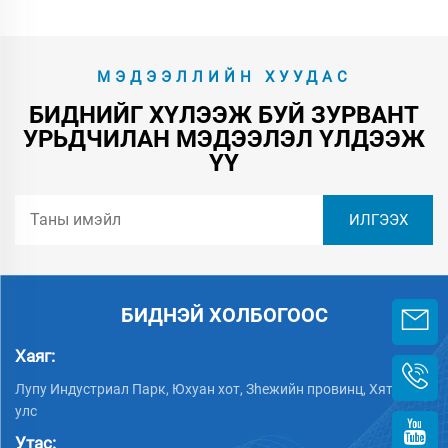
МЭДЭЭЛЛИЙН ХУУДАС
БИДНИЙГ ХҮЛЭЭЖ БУЙ ЗУРВАНТ
УРЬДЧИЛАН МЭДЭЭЛЭЛ ҮЛДЭЭЖ
ҮҮ
БИДНЭЙ ХОЛБОГООС
Хаяг:
Лупу Индустриал Парк, Юхуан хот, Зheжийн провинц, Хятад
улс
Утас: