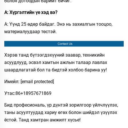
болон дотоодын баримт бичиг.​
А: Хүргэлтийн үе хэд вэ?​
A: Үүнд 25 өдөр байдаг. Энэ нь захиалгын тооцоо,
материалуудаар төстэй.​
Хэрэв танд бүтээгдэхүүний заавар, техникийн
асуудлууд, эсвэл хамтын ажлын талаар лавлах
шаардлагатай бол та бидтэй холбоо барина уу!
Имейл:
[email protected]
Утас:​86+18957671869
Бид професиональ, үр дүнтэй зорилгоор үйлчлүүлэх,
таны асуултуудад хариу өгөх болон шийдэл үзүүлэх
ёстой. Танд хамтран амжилт хүсье!