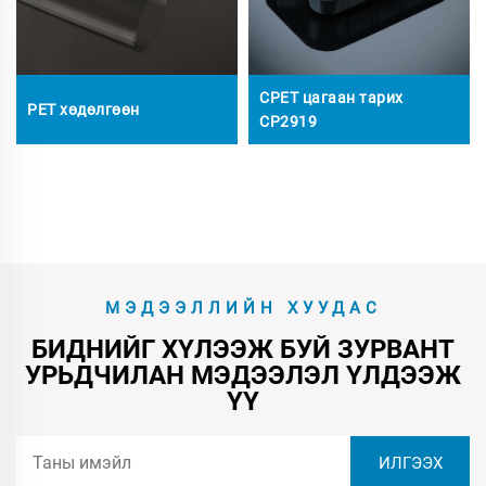
CPET цагаан тарих
PET хөдөлгөөн
CP2919
МЭДЭЭЛЛИЙН ХУУДАС
БИДНИЙГ ХҮЛЭЭЖ БУЙ ЗУРВАНТ
УРЬДЧИЛАН МЭДЭЭЛЭЛ ҮЛДЭЭЖ
ҮҮ