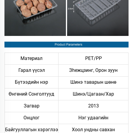
Материал
PET/PP
Гарал үүсэл
Зheжцзинг, Орон зуун
Бүтээдийн нэр
Шинэ таварын шөнө
Өнгөний Сонголтууд
Шинэ/Цагаан/Хар
Загвар
2013
Онцлог
Нэг удаагийн
Байгууллагын хэрэглээ
Хоол ундны савхан