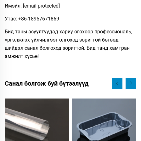
Имэйл:
[email protected]
Утас: +86-18957671869
Бид таны асуултуудад хариу өгөхөөр профессиональ,
үргэлжлэх үйлчилгээг олгоход зоригтой бөгөөд
шийдэл санал болгоход зоригтой. Бид танд хамтран
амжилт хүсье!
Санал болгож буй бүтээлүүд