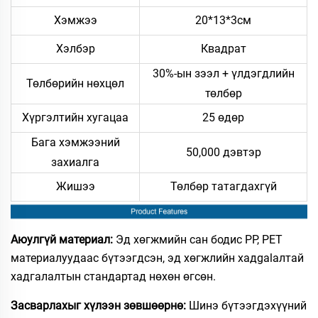
Хэмжээ
20*13*3см
Хэлбэр
Квадрат
30%-ын зээл + үлдэгдлийн
Төлбөрийн нөхцөл
төлбөр
Хүргэлтийн хугацаа
25 өдөр
Бага хэмжээний
50,000 дэвтэр
захиалга
Жишээ
Төлбөр татагдахгүй
Аюулгүй материал:
Эд хөгжмийн сан бодис PP, PET
материалуудаас бүтээгдсэн, эд хөгжлийн хадgalалтай
хадгалалтын стандартад нөхөн өгсөн.
Засварлахыг хүлээн зөвшөөрнө:
Шинэ бүтээгдэхүүний