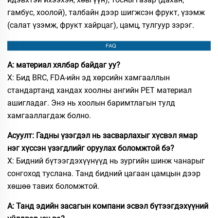
гамбус, хоолой), талбайн дээр шигжсэн фрукт, үзэмж
(салат үзэмж, фрукт хайрцаг), цамц, тулгуур зэрэг.
А: материал хялбар байдаг уу?
Х: Бид BRC, FDA-ийн эд хөрсийн хамгааллын
стандартанд хандах хоолны ангийн PET материал
ашигладаг. Энэ нь хоолын баримтлагын тулд
хамгааллагдаж болно.
Асуулт: Гадны үзэгдэл нь засварлахыг хүсвэл ямар
нэг хүссэн үзэгдлийг оруулах боломжтой бэ?
Х: Бидний бүтээгдэхүүнүүд нь зургийн шинж чанарыг
сонгоход туслана. Танд бидний цагаан цамцын дээр
хөшөө тавих боломжтой.
А: Танд эдийн засагын компани эсвэл бүтээгдэхүүний