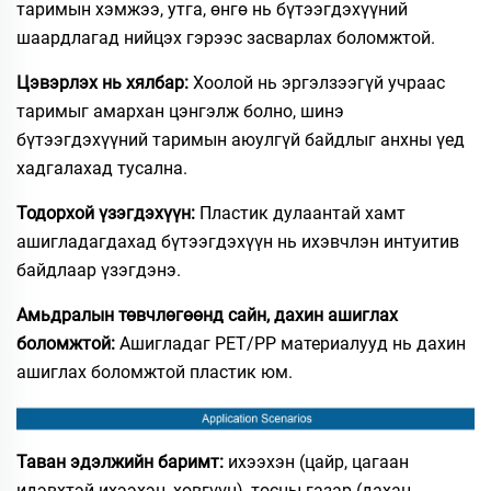
таримын хэмжээ, утга, өнгө нь бүтээгдэхүүний
шаардлагад нийцэх гэрээс засварлах боломжтой.
Цэвэрлэх нь хялбар:
Хоолой нь эргэлзээгүй учраас
таримыг амархан цэнгэлж болно, шинэ
бүтээгдэхүүний таримын аюулгүй байдлыг анхны үед
хадгалахад тусална.
Тодорхой үзэгдэхүүн:
Пластик дулаантай хамт
ашигладагдахад бүтээгдэхүүн нь ихэвчлэн интуитив
байдлаар үзэгдэнэ.
Амьдралын төвчлөгөөнд сайн, дахин ашиглах
боломжтой:
Ашигладаг PET/PP материалууд нь дахин
ашиглах боломжтой пластик юм.
Таван эдэлжийн баримт:
ихээхэн (цайр, цагаан
идэвхтэй ихээхэн, хөвгүүн), тосны газар (дахан,