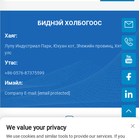
БИДНЭЙ ХОЛБОГООС
Хаяг:
Лупу Индустриал Парк, Юхуан хот, Зheжийн провинц, Хятад
улс
Утас:
+86-0576-87375599
Имэйл:
Company E-mail:
[email protected]
We value your privacy
Хууль тогтоогдсон эрх © 2025 Зэцзин Хэнгжийн Пластик
We use cookies and similar tools to provide our services. If you