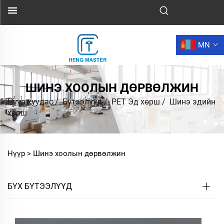
MN
ШИНЭ ХООЛЫН ДӨРВӨЛЖИН
Нүүр хуудас
/
Бүтээлүүд
/
PET Эд хөрш
/
Шинэ эдийн
хөрш
Нүүр >
Шинэ хоолын дөрвөлжин
БҮХ БҮТЭЭЛҮҮД