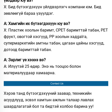
үйлдвэр юу вэ?
Х: Бид бүтээгдэхүүн үйлдвэрлэгч компани юм. Бид
зөвлөөгүй бараа үзүүлдэг.
А: Хамгийн их бүтээгдэхүүн юу вэ?
Х: Пластик хоолын баримт, CPET баримттай табан, PET
фрукт, овогтой хэсгүүд, PP хоолын хадgalга,
супермаркетийн амтны табан, цагаан цайны хэсгүүд,
дотоод баримттай табан.
А: Зарлиг үе хэзээ вэ?
А: Илүүтэй 25 өдөр. Энэ нь тооцоо болон
материалуудаар хамаарна.
Хэрэв танд бүтээгдэхүүний заавар, техникийн
асуудлууд, эсвэл хамтын ажлын талаар лавлах
шаардлагатай бол та бидтэй холбоо барина уу!