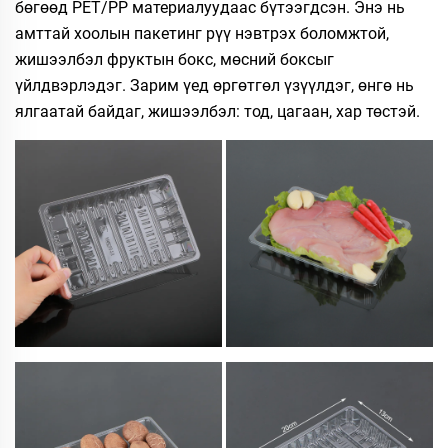
бөгөөд PET/PP материалуудаас бүтээгдсэн. Энэ нь
амттай хоолын пакетинг рүү нэвтрэх боломжтой,
жишээлбэл фруктын бокс, мөсний боксыг
үйлдвэрлэдэг. Зарим үед өргөтгөл үзүүлдэг, өнгө нь
ялгаатай байдаг, жишээлбэл: тод, цагаан, хар төстэй.