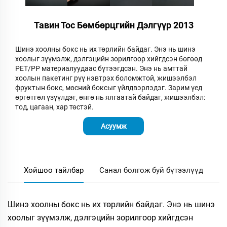
Тавин Тос Бөмбөрцгийн Дэлгүүр 2013
Шинэ хоолны бокс нь их төрлийн байдаг. Энэ нь шинэ
хоолыг зүүмэлж, дэлгэцийн зорилгоор хийгдсэн бөгөөд
PET/PP материалуудаас бүтээгдсэн. Энэ нь амттай
хоолын пакетинг рүү нэвтрэх боломжтой, жишээлбэл
фруктын бокс, мөсний боксыг үйлдвэрлэдэг. Зарим үед
өргөтгөл үзүүлдэг, өнгө нь ялгаатай байдаг, жишээлбэл:
тод, цагаан, хар төстэй.
Асуумж
Хойшоо тайлбар
Санал болгож буй бүтээлүүд
Шинэ хоолны бокс нь их төрлийн байдаг. Энэ нь шинэ
хоолыг зүүмэлж, дэлгэцийн зорилгоор хийгдсэн