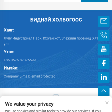
БИДНЭЙ ХОЛБОГООС
Хаяг:
Лупу Индустриал Парк, Юхуан хот, Зheжийн провинц, Хятад
улс
Утас:
+86-0576-87375599
Имэйл:
Company E-mail:
[email protected]
We value your privacy
Хууль тогтоогдсон эрх © 2025 Зэцзин Хэнгжийн Пластик
We use cookies and similar tools to provide our services. If you