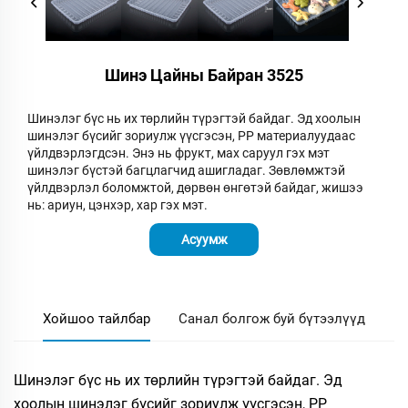
Шинэ Цайны Байран 3525
Шинэлэг бүс нь их төрлийн түрэгтэй байдаг. Эд хоолын
шинэлэг бүсийг зориулж үүсгэсэн, PP материалуудаас
үйлдвэрлэгдсэн. Энэ нь фрукт, мах саруул гэх мэт
шинэлэг бүстэй багцлагчид ашигладаг. Зөвлөмжтэй
үйлдвэрлэл боломжтой, дөрвөн өнгөтэй байдаг, жишээ
нь: ариун, цэнхэр, хар гэх мэт.
Асуумж
Хойшоо тайлбар
Санал болгож буй бүтээлүүд
Шинэлэг бүс нь их төрлийн түрэгтэй байдаг. Эд
хоолын шинэлэг бүсийг зориулж үүсгэсэн, PP