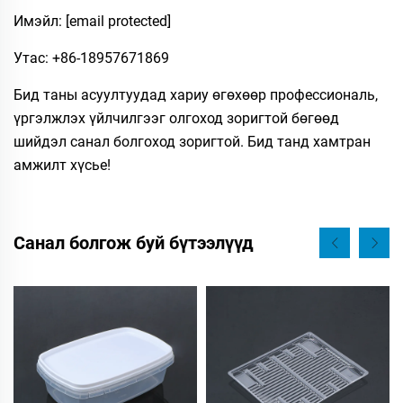
Имэйл:
[email protected]
Утас: +86-18957671869
Бид таны асуултуудад хариу өгөхөөр профессиональ,
үргэлжлэх үйлчилгээг олгоход зоригтой бөгөөд
шийдэл санал болгоход зоригтой. Бид танд хамтран
амжилт хүсье!
Санал болгож буй бүтээлүүд