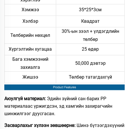
Хэмжээ
35*25*3см
Хэлбэр
Квадрат
30%-ын зээл + үлдэгдлийн
Төлбөрийн нөхцөл
төлбөр
Хүргэлтийн хугацаа
25 өдөр
Бага хэмжээний
50,000 дэвтэр
захиалга
Жишээ
Төлбөр татагдахгүй
Аюулгүй материал:
Эдийн зүйний сан барих PP
материалаас үржигдсэн, эд хамгийн захирагчийн
шинжилгээг дуусгасан.
Засварлахыг хүлээн зөвшөөрнө:
Шинэ бүтээгдэхүүний