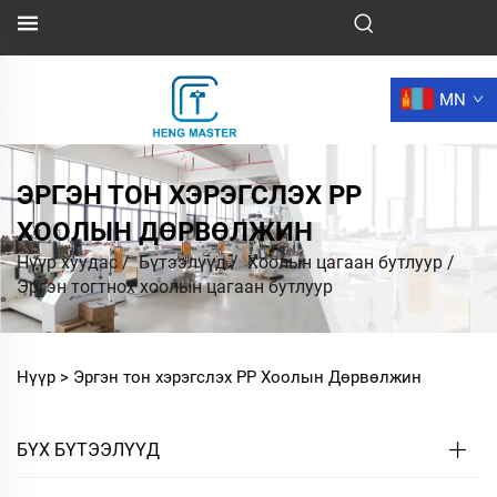
MN
ЭРГЭН ТОН ХЭРЭГСЛЭХ PP
ХООЛЫН ДӨРВӨЛЖИН
Нүүр хуудас
/
Бүтээлүүд
/
Хоолын цагаан бутлуур
/
Эргэн тогтнох хоолын цагаан бутлуур
Нүүр >
Эргэн тон хэрэгслэх PP Хоолын Дөрвөлжин
БҮХ БҮТЭЭЛҮҮД