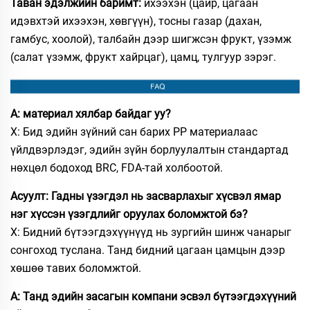
Таван эдэлжийн баримт:
ихээхэн (цайр, цагаан
идэвхтэй ихээхэн, хөвгүүн), тосны газар (дахан,
гамбус, хоолой), талбайн дээр шигжсэн фрукт, үзэмж
(салат үзэмж, фрукт хайрцаг), цамц, тулгуур зэрэг.
А: материал хялбар байдаг уу?
Х: Бид эдийн зүйний сан барих PP материалаас
үйлдвэрлэдэг, эдийн зүйн борлуулалтын стандартад
нөхцөл бодоход BRC, FDA-тай холбоотой.
Асуулт: Гадны үзэгдэл нь засварлахыг хүсвэл ямар
нэг хүссэн үзэгдлийг оруулах боломжтой бэ?
Х: Бидний бүтээгдэхүүнүүд нь зургийн шинж чанарыг
сонгоход туслана. Танд бидний цагаан цамцын дээр
хөшөө тавих боломжтой.
А: Танд эдийн засагын компани эсвэл бүтээгдэхүүний