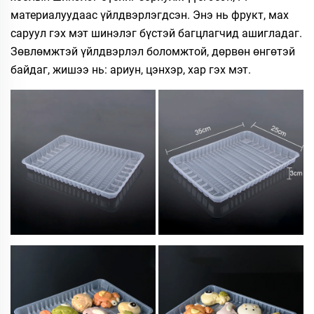
материалуудаас үйлдвэрлэгдсэн. Энэ нь фрукт, мах
саруул гэх мэт шинэлэг бүстэй багцлагчид ашигладаг.
Зөвлөмжтэй үйлдвэрлэл боломжтой, дөрвөн өнгөтэй
байдаг, жишээ нь: ариун, цэнхэр, хар гэх мэт.