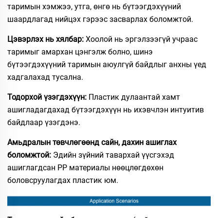
таримын хэмжээ, утга, өнгө нь бүтээгдэхүүний
шаардлагад нийцэх гэрээс засварлах боломжтой.
Цэвэрлэх нь хялбар:
Хоолой нь эргэлзээгүй учраас
таримыг амархан цэнгэлж болно, шинэ
бүтээгдэхүүний таримын аюулгүй байдлыг анхны үед
хадгалахад тусална.
Тодорхой үзэгдэхүүн:
Пластик дулаантай хамт
ашигладагдахад бүтээгдэхүүн нь ихэвчлэн интуитив
байдлаар үзэгдэнэ.
Амьдралын төвчлөгөөнд сайн, дахин ашиглах
боломжтой:
Эдийн зүйний тавархай үүсгэхэд
ашиглагдсан PP материалы нөөцлөгдөхөн
боловсруулагдах пластик юм.