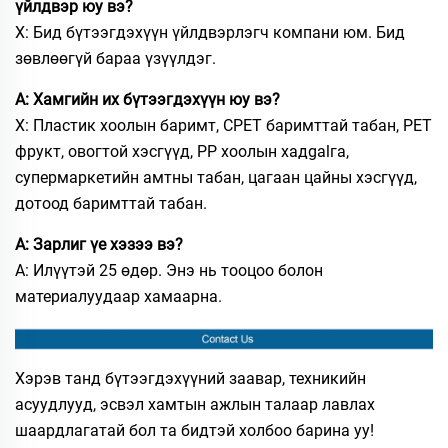
үйлдвэр юу вэ?
Х: Бид бүтээгдэхүүн үйлдвэрлэгч компани юм. Бид
зөвлөөгүй бараа үзүүлдэг.
А: Хамгийн их бүтээгдэхүүн юу вэ?
Х: Пластик хоолын баримт, CPET баримттай табан, PET
фрукт, овогтой хэсгүүд, PP хоолын хадgalга,
супермаркетийн амтны табан, цагаан цайны хэсгүүд,
дотоод баримттай табан.
А: Зарлиг үе хэзээ вэ?
А: Илүүтэй 25 өдөр. Энэ нь тооцоо болон
материалуудаар хамаарна.
Хэрэв танд бүтээгдэхүүний заавар, техникийн
асуудлууд, эсвэл хамтын ажлын талаар лавлах
шаардлагатай бол та бидтэй холбоо барина уу!