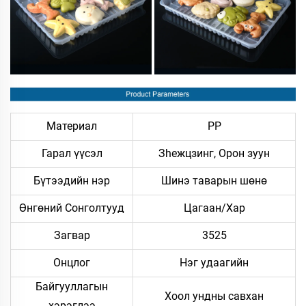
Материал
PP
Гарал үүсэл
Зheжцзинг, Орон зуун
Бүтээдийн нэр
Шинэ таварын шөнө
Өнгөний Сонголтууд
Цагаан/Хар
Загвар
3525
Онцлог
Нэг удаагийн
Байгууллагын
Хоол ундны савхан
хэрэглээ