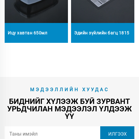
Ицу хавтан 650мл
Эдийн зүйлийн багц 1815
МЭДЭЭЛЛИЙН ХУУДАС
БИДНИЙГ ХҮЛЭЭЖ БУЙ ЗУРВАНТ
УРЬДЧИЛАН МЭДЭЭЛЭЛ ҮЛДЭЭЖ
ҮҮ